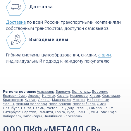
Доставка
Доставка
по всей России транспортными компаниями,
собственным транспортом, доступен самовывоз.
Выгодные цены
Гибкие системы ценообразования, скидки,
акции
,
индивидуальный подход к каждому покупателю.
Регионы поставки:
Астрахань
,
Барнаул
,
Волгоград
,
Воронеж
,
Екатеринбург
,
Ижевск
,
Иркутск
,
Казань
,
Кемерово
,
Киров
,
Краснодар
,
Красноярск
,
Курган
,
Липецк
,
Махачкала
,
Москва
,
Набережные
Челны
,
Нижний Новгород
,
Новокузнецк
,
Новосибирск
,
Омск
,
Оренбург
,
Пенза
,
Пермь
,
Ростов-на-Дону
,
Рязань
,
Самара
,
Санкт-
Петербург
,
Саратов
,
Тольятти
,
Томск
,
Тула
,
Тюмень
,
Ульяновск
,
Уфа
,
Хабаровск
,
Чебоксары
,
Челябинск
,
Ярославль
ООО ПКФ «МЕТАЛЛ СВ»