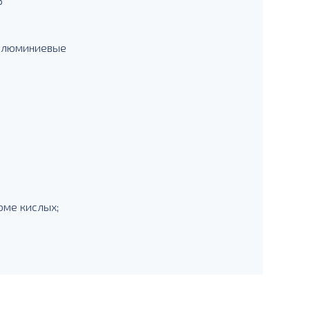
3
 алюминиевые
оме кислых;