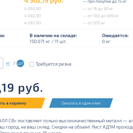
4 502,19
руб.
— при покупке до 15 кг
4 092,90
— от 16 до 99 кг
4 092,90
— от 100 до 499 кг
4 092,90
— от 500 кг
и:
В наличии на складе:
Ожидается:
150.071 кг / 11 шт.
0 кг
кг
/
шт
Требуется резка
,19
руб.
ть в корзину
Заказать в один клик
Л СВ» поставляет только высококачественный металл — ал
аш город, на ваш склад. Скидки на объем! Лист АД1М проход
тгрузка в течение 36 часов.