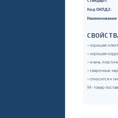
Стандарт:
Код ОКПД2:
Наименование
СВОЙСТВ
• хорошая элек
• хорошая корр
• очень пластич
• сварочные ха
• относится к 
М- товар поста