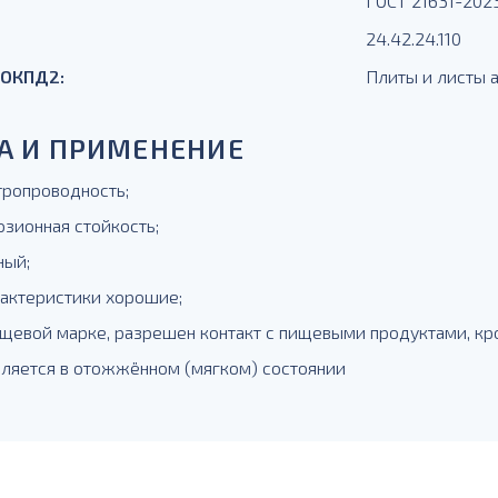
ГОСТ 21631-202
24.42.24.110
 ОКПД2:
Плиты и листы
А И ПРИМЕНЕНИЕ
тропроводность;
озионная стойкость;
ный;
рактеристики хорошие;
пищевой марке, разрешен контакт с пищевыми продуктами, кр
вляется в отожжённом (мягком) состоянии