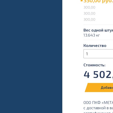
330,00
руб.
300,00
300,00
300,00
Вес одной штук
13.643 кг
Количество
Стоимость:
4 502
Добави
ООО ПКФ «МЕТАЛ
с доставкой в в
сертификацию. О