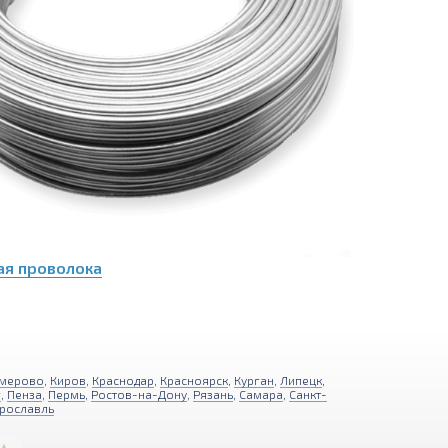
ая проволока
мерово
,
Киров
,
Краснодар
,
Красноярск
,
Курган
,
Липецк
,
г
,
Пенза
,
Пермь
,
Ростов-на-Дону
,
Рязань
,
Самара
,
Санкт-
рославль