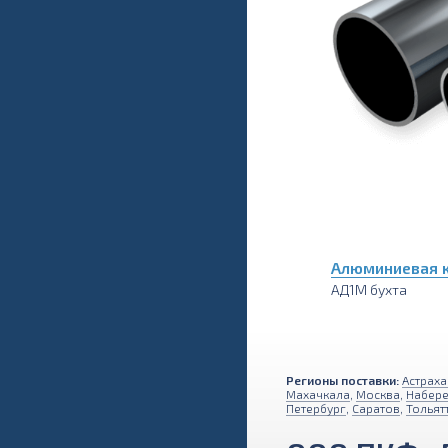
Алюминиевая к
АД1М бухта
Регионы поставки:
Астраха
Махачкала
,
Москва
,
Набер
Петербург
,
Саратов
,
Тольят