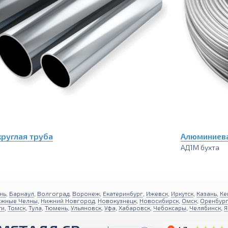
руглая труба
Алюминиев
АД1М бухта
нь
,
Барнаул
,
Волгоград
,
Воронеж
,
Екатеринбург
,
Ижевск
,
Иркутск
,
Казань
,
Ке
ежные Челны
,
Нижний Новгород
,
Новокузнецк
,
Новосибирск
,
Омск
,
Оренбур
ти
,
Томск
,
Тула
,
Тюмень
,
Ульяновск
,
Уфа
,
Хабаровск
,
Чебоксары
,
Челябинск
,
Я