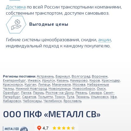
Доставка
по всей России транспортными компаниями,
собственным транспортом, доступен самовывоз.
Выгодные цены
Гибкие системы ценообразования, скидки,
акции
,
индивидуальный подход к каждому покупателю.
Регионы поставки:
Астрахань
,
Барнаул
,
Волгоград
,
Воронеж
,
Екатеринбург
,
Ижевск
,
Иркутск
,
Казань
,
Кемерово
,
Киров
,
Краснодар
,
Красноярск
,
Курган
,
Липецк
,
Махачкала
,
Москва
,
Набережные
Челны
,
Нижний Новгород
,
Новокузнецк
,
Новосибирск
,
Омск
,
Оренбург
,
Пенза
,
Пермь
,
Ростов-на-Дону
,
Рязань
,
Самара
,
Санкт-
Петербург
,
Саратов
,
Тольятти
,
Томск
,
Тула
,
Тюмень
,
Ульяновск
,
Уфа
,
Хабаровск
,
Чебоксары
,
Челябинск
,
Ярославль
ООО ПКФ «МЕТАЛЛ СВ»