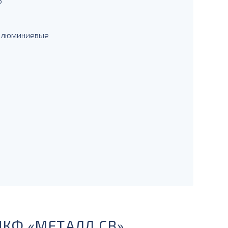
3
 алюминиевые
ПКФ «МЕТАЛЛ СВ»