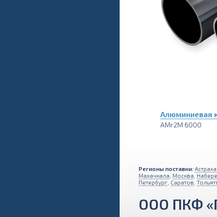
Алюминиевая к
АМг2М 6000
Регионы поставки:
Астраха
Махачкала
,
Москва
,
Набер
Петербург
,
Саратов
,
Тольят
ООО ПКФ «