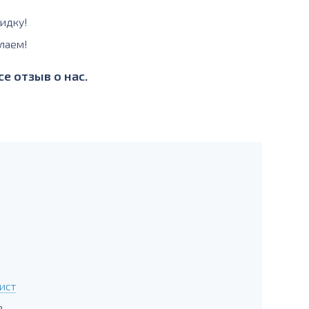
идку!
лаем!
е отзыв о нас.
ист