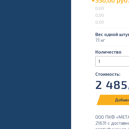
350,00
руб.
0,00
0,00
0,00
Вес одной штук
7.1 кг
Количество
Стоимость:
2 485
Добави
ООО ПКФ «МЕТА
21631 с доставк
сертификацию. О