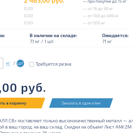
2 485,00
руб.
— при покупке до 15 кг
0,00
— от 16 до 99 кг
0,00
— от 100 до 499 кг
0,00
— от 500 кг
и:
В наличии на складе:
Ожидается:
7.1 кг / 1 шт.
71 кг
кг
/
шт
Требуется резка
,00
руб.
ть в корзину
Заказать в один клик
ЛЛ СВ» поставляет только высококачественный металл — а
ой в ваш город, на ваш склад. Скидки на объем! Лист АМг2М
тгрузка в течение 36 часов.