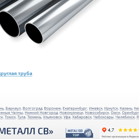
руглая труба
нь
,
Барнаул
,
Волгоград
,
Воронеж
,
Екатеринбург
,
Ижевск
,
Иркутск
,
Казань
,
Ке
ежные Челны
,
Нижний Новгород
,
Новокузнецк
,
Новосибирск
,
Омск
,
Оренбур
ти
,
Томск
,
Тула
,
Тюмень
,
Ульяновск
,
Уфа
,
Хабаровск
,
Чебоксары
,
Челябинск
,
Я
МЕТАЛЛ СВ»