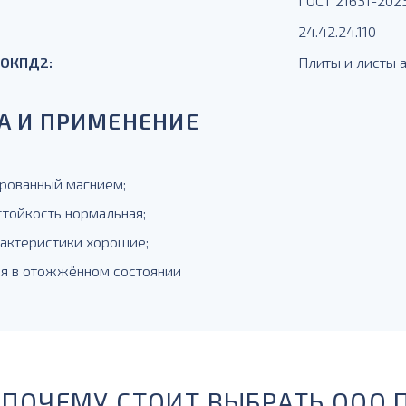
ГОСТ 21631-202
24.42.24.110
 ОКПД2:
Плиты и листы
А И ПРИМЕНЕНИЕ
рованный магнием;
стойкость нормальная;
рактеристики хорошие;
ся в отожжённом состоянии
ПОЧЕМУ СТОИТ ВЫБРАТЬ ООО 