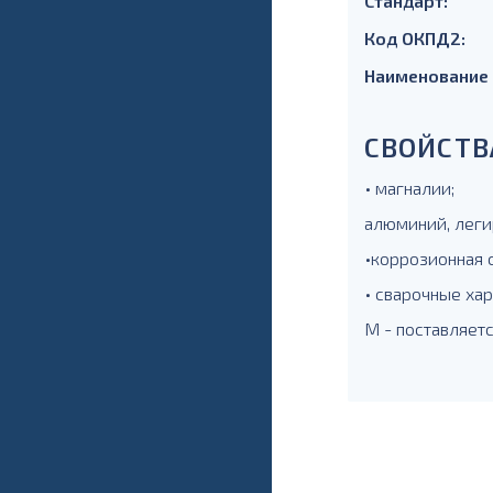
Стандарт:
Код ОКПД2:
Наименование
СВОЙСТВ
• магналии;
алюминий, леги
•коррозионная 
• сварочные ха
М - поставляет