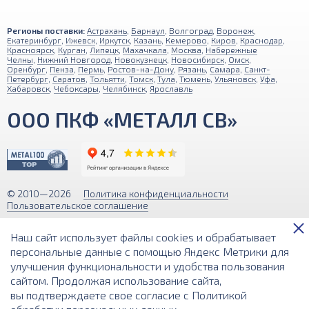
Регионы поставки:
Астрахань
,
Барнаул
,
Волгоград
,
Воронеж
,
Екатеринбург
,
Ижевск
,
Иркутск
,
Казань
,
Кемерово
,
Киров
,
Краснодар
,
Красноярск
,
Курган
,
Липецк
,
Махачкала
,
Москва
,
Набережные
Челны
,
Нижний Новгород
,
Новокузнецк
,
Новосибирск
,
Омск
,
Оренбург
,
Пенза
,
Пермь
,
Ростов-на-Дону
,
Рязань
,
Самара
,
Санкт-
Петербург
,
Саратов
,
Тольятти
,
Томск
,
Тула
,
Тюмень
,
Ульяновск
,
Уфа
,
Хабаровск
,
Чебоксары
,
Челябинск
,
Ярославль
ООО ПКФ «МЕТАЛЛ СВ»
© 2010—2026
Политика конфиденциальности
Пользовательское соглашение
Обращаем ваше внимание на то, что вся информация (включая цены)
Наш сайт использует файлы cookies и обрабатывает
на этом интернет-сайте носит исключительно информационный
характер и ни при каких условиях не является публичной офертой,
персональные данные с помощью Яндекс Метрики для
определяемой положениями Статьи 437 (2) Гражданского кодекса РФ.
улучшения функциональности и удобства пользования
сайтом. Продолжая использование сайта,
Разработка и поддержка сайта
вы подтверждаете свое согласие с
Политикой