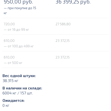
950,00
руб.
36 399,25
руб.
— при покупке до 15
кг
720,00
27 586,80
— от 16 до 99 кг
610,00
23 372,15
— от 100 до 499 кг
610,00
23 372,15
— от 500 кг
Вес одной штуки:
38.315 кг
В наличии на складе:
6004 кг / 157 шт.
Ожидается:
0 кг