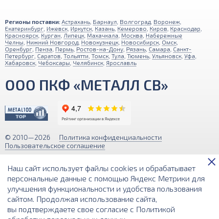
Регионы поставки:
Астрахань
,
Барнаул
,
Волгоград
,
Воронеж
,
Екатеринбург
,
Ижевск
,
Иркутск
,
Казань
,
Кемерово
,
Киров
,
Краснодар
,
Красноярск
,
Курган
,
Липецк
,
Махачкала
,
Москва
,
Набережные
Челны
,
Нижний Новгород
,
Новокузнецк
,
Новосибирск
,
Омск
,
Оренбург
,
Пенза
,
Пермь
,
Ростов-на-Дону
,
Рязань
,
Самара
,
Санкт-
Петербург
,
Саратов
,
Тольятти
,
Томск
,
Тула
,
Тюмень
,
Ульяновск
,
Уфа
,
Хабаровск
,
Чебоксары
,
Челябинск
,
Ярославль
ООО ПКФ «МЕТАЛЛ СВ»
© 2010—2026
Политика конфиденциальности
Пользовательское соглашение
Обращаем ваше внимание на то, что вся информация (включая цены)
Наш сайт использует файлы cookies и обрабатывает
на этом интернет-сайте носит исключительно информационный
характер и ни при каких условиях не является публичной офертой,
персональные данные с помощью Яндекс Метрики для
определяемой положениями Статьи 437 (2) Гражданского кодекса РФ.
улучшения функциональности и удобства пользования
сайтом. Продолжая использование сайта,
Разработка и поддержка сайта
вы подтверждаете свое согласие с
Политикой