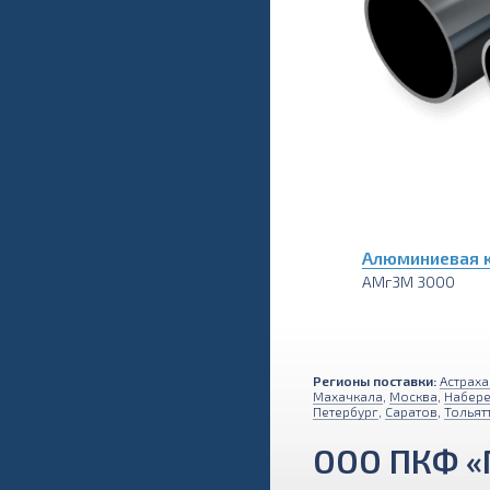
Алюминиевая к
АМг3М 3000
Регионы поставки:
Астраха
Махачкала
,
Москва
,
Набер
Петербург
,
Саратов
,
Тольят
ООО ПКФ «