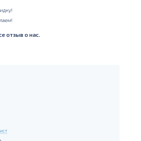
идку!
лаем!
е отзыв о нас.
ист