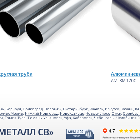
руглая труба
Алюминиева
АМг3М 1200
нь
,
Барнаул
,
Волгоград
,
Воронеж
,
Екатеринбург
,
Ижевск
,
Иркутск
,
Казань
,
Ке
ежные Челны
,
Нижний Новгород
,
Новокузнецк
,
Новосибирск
,
Омск
,
Оренбур
ти
,
Томск
,
Тула
,
Тюмень
,
Ульяновск
,
Уфа
,
Хабаровск
,
Чебоксары
,
Челябинск
,
Я
МЕТАЛЛ СВ»