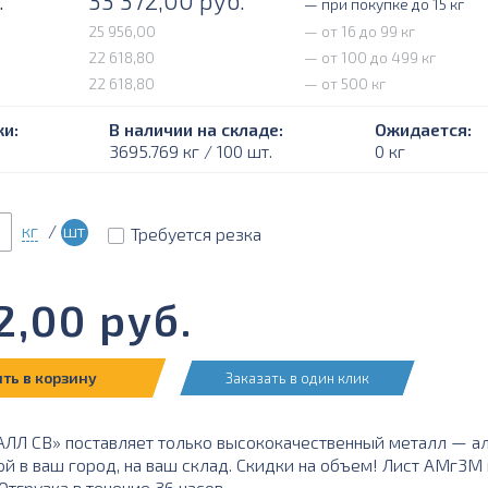
.
33 372,00
руб.
— при покупке до 15 кг
25 956,00
— от 16 до 99 кг
22 618,80
— от 100 до 499 кг
22 618,80
— от 500 кг
и:
В наличии на складе:
Ожидается:
3695.769 кг / 100 шт.
0 кг
кг
/
шт
Требуется резка
2,00
руб.
ть в корзину
Заказать в один клик
ЛЛ СВ» поставляет только высококачественный металл — а
ой в ваш город, на ваш склад. Скидки на объем! Лист АМг3М
тгрузка в течение 36 часов.