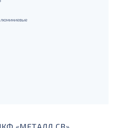
3
 алюминиевые
ПКФ «МЕТАЛЛ СВ»