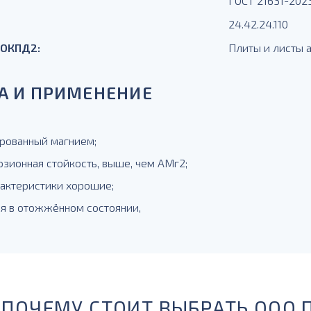
ГОСТ 21631-202
24.42.24.110
 ОКПД2:
Плиты и листы
А И ПРИМЕНЕНИЕ
рованный магнием;
озионная стойкость, выше, чем АМг2;
рактеристики хорошие;
ся в отожжённом состоянии,
ПОЧЕМУ СТОИТ ВЫБРАТЬ ООО 