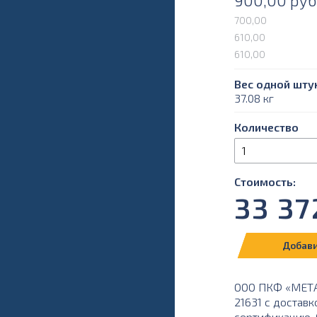
900,00
руб
700,00
610,00
610,00
Вес одной штук
37.08 кг
Количество
Стоимость:
33 37
Добави
ООО ПКФ «МЕТА
21631 с доставк
сертификацию. О