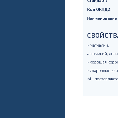
Стандарт:
Код ОКПД2:
Наименование
СВОЙСТВ
• магналии;
алюминий, леги
• хорошая корр
• сварочные ха
М - поставляет