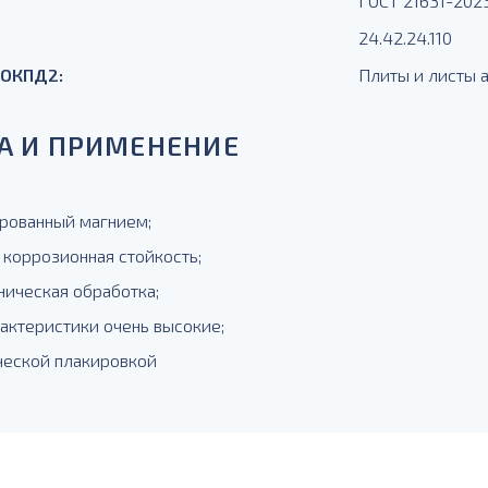
ГОСТ 21631-202
24.42.24.110
 ОКПД2:
Плиты и листы
А И ПРИМЕНЕНИЕ
рованный магнием;
 коррозионная стойкость;
ническая обработка;
рактеристики очень высокие;
ической плакировкой