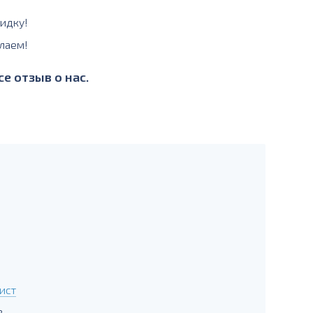
идку!
лаем!
е отзыв о нас.
ист