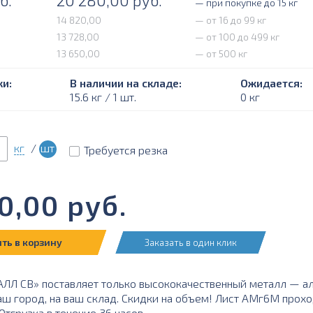
б.
20 280,00
руб.
— при покупке до 15 кг
14 820,00
— от 16 до 99 кг
13 728,00
— от 100 до 499 кг
13 650,00
— от 500 кг
и:
В наличии на складе:
Ожидается:
15.6 кг / 1 шт.
0 кг
кг
/
шт
Требуется резка
0,00
руб.
ть в корзину
Заказать в один клик
Л СВ» поставляет только высококачественный металл — а
ваш город, на ваш склад. Скидки на объем! Лист АМг6М прох
тгрузка в течение 36 часов.