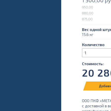
1 300,00
ру
950,00
880,00
875,00
Вес одной штук
15.6 кг
Количество
Стоимость:
20 28
Добави
ООО ПКФ «МЕТАЛ
с доставкой в 
сертификацию. О