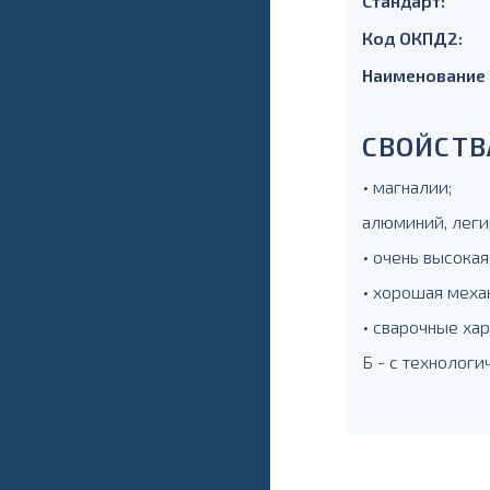
Стандарт:
Код ОКПД2:
Наименование
СВОЙСТВ
• магналии;
алюминий, леги
• очень высокая
• хорошая меха
• сварочные ха
Б - с технолог