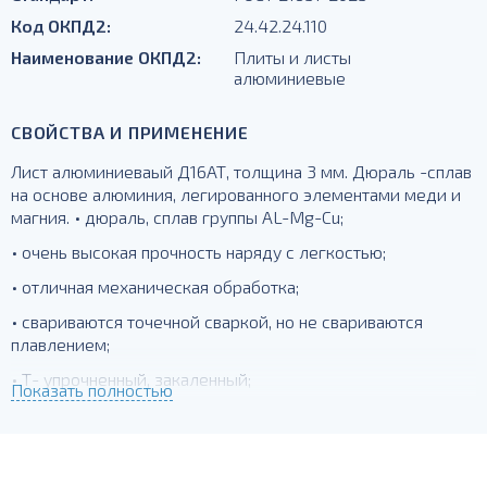
Код ОКПД2:
24.42.24.110
Наименование ОКПД2:
Плиты и листы
алюминиевые
СВОЙСТВА И ПРИМЕНЕНИЕ
Лист алюминиеваый Д16АТ, толщина 3 мм. Дюраль -сплав
на основе алюминия, легированного элементами меди и
магния. • дюраль, сплав группы AL-Mg-Cu;
• очень высокая прочность наряду с легкостью;
• отличная механическая обработка;
• свариваются точечной сваркой, но не свариваются
плавлением;
• Т- упрочненный, закаленный;
Показать полностью
для силовых элементов, деталей;
А - плакированный алюминием.