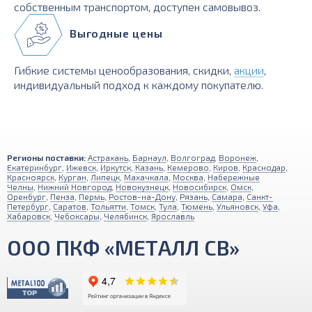
собственным транспортом, доступен самовывоз.
Выгодные цены
Гибкие системы ценообразования, скидки,
акции
,
индивидуальный подход к каждому покупателю.
Регионы поставки:
Астрахань
,
Барнаул
,
Волгоград
,
Воронеж
,
Екатеринбург
,
Ижевск
,
Иркутск
,
Казань
,
Кемерово
,
Киров
,
Краснодар
,
Красноярск
,
Курган
,
Липецк
,
Махачкала
,
Москва
,
Набережные
Челны
,
Нижний Новгород
,
Новокузнецк
,
Новосибирск
,
Омск
,
Оренбург
,
Пенза
,
Пермь
,
Ростов-на-Дону
,
Рязань
,
Самара
,
Санкт-
Петербург
,
Саратов
,
Тольятти
,
Томск
,
Тула
,
Тюмень
,
Ульяновск
,
Уфа
,
Хабаровск
,
Чебоксары
,
Челябинск
,
Ярославль
ООО ПКФ «МЕТАЛЛ СВ»