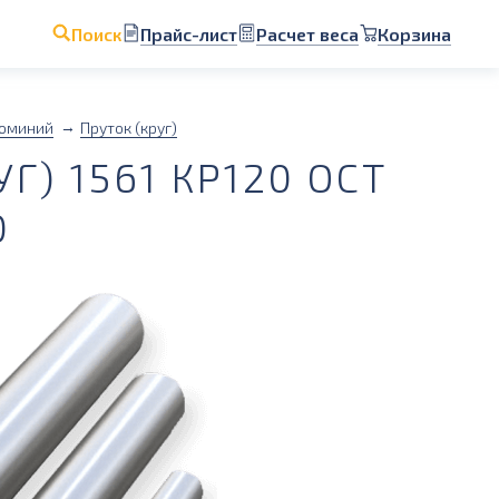
Прайс-лист
Расчет веса
Корзина
Поиск
юминий
Пруток (круг)
) 1561 КР120 ОСТ
0