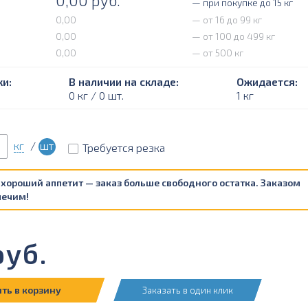
0,00
руб.
— при покупке до 15 кг
0,00
— от 16 до 99 кг
0,00
— от 100 до 499 кг
0,00
— от 500 кг
и:
В наличии на складе:
Ожидается:
0 кг / 0 шт.
1 кг
кг
/
шт
Требуется резка
 хороший аппетит — заказ больше свободного остатка. Заказом
печим!
уб.
ть в корзину
Заказать в один клик