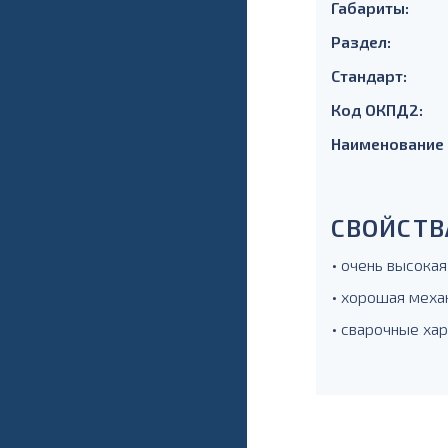
Габариты:
Раздел:
Стандарт:
Код ОКПД2:
Наименование
СВОЙСТВ
• очень высокая
• хорошая меха
• сварочные ха