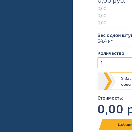
0,00
руб.
0,00
0,00
0,00
Вес одной штук
64.4 кг
Количество
У Вас
обес
Стоимость:
0,00
р
Добави