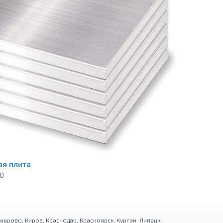
я плита
00
мерово
,
Киров
,
Краснодар
,
Красноярск
,
Курган
,
Липецк
,