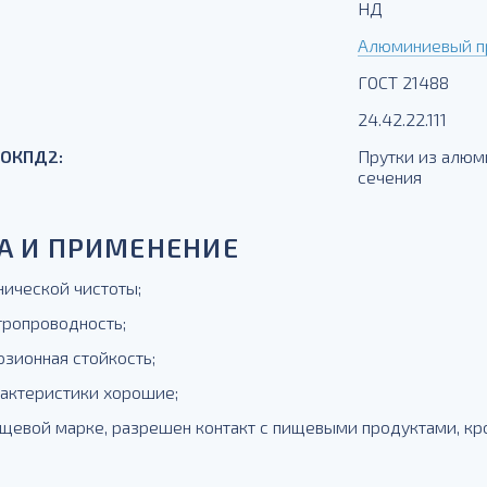
НД
Алюминиевый пр
ГОСТ 21488
24.42.22.111
 ОКПД2:
Прутки из алюм
сечения
А И ПРИМЕНЕНИЕ
нической чистоты;
тропроводность;
озионная стойкость;
рактеристики хорошие;
пищевой марке, разрешен контакт с пищевыми продуктами, к