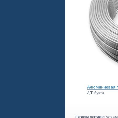
Алюминиевая 
АД1 бухта
Регионы поставки:
Астраха