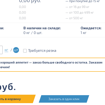
0,00
руб.
— при покупке до 15 кг
0,00
— от 16 до 99 кг
0,00
— от 100 до 499 кг
0,00
— от 500 кг
и:
В наличии на складе:
Ожидается:
0 кг / 0 шт.
1 кг
кг
/
шт
Требуется резка
 хороший аппетит — заказ больше свободного остатка. Заказом
печим!
уб.
ть в корзину
Заказать в один клик