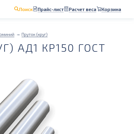
Прайс-лист
Расчет веса
Корзина
Поиск
юминий
Пруток (круг)
) АД1 КР150 ГОСТ