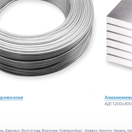
проволока
Алюминиева
АД1 1200х30
нь
,
Барнаул
,
Волгоград
,
Воронеж
,
Екатеринбург
,
Ижевск
,
Иркутск
,
Казань
,
Ке