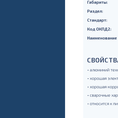
Габариты:
Раздел:
Стандарт:
Код ОКПД2:
Наименование
СВОЙСТВ
• алюминий тех
• хорошая элек
• хорошая корр
• сварочные ха
• относится к 