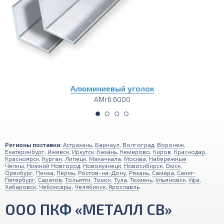
Алюминиевый уголок
АМг6 6000
Регионы поставки:
Астрахань
,
Барнаул
,
Волгоград
,
Воронеж
,
Екатеринбург
,
Ижевск
,
Иркутск
,
Казань
,
Кемерово
,
Киров
,
Краснодар
,
Красноярск
,
Курган
,
Липецк
,
Махачкала
,
Москва
,
Набережные
Челны
,
Нижний Новгород
,
Новокузнецк
,
Новосибирск
,
Омск
,
Оренбург
,
Пенза
,
Пермь
,
Ростов-на-Дону
,
Рязань
,
Самара
,
Санкт-
Петербург
,
Саратов
,
Тольятти
,
Томск
,
Тула
,
Тюмень
,
Ульяновск
,
Уфа
,
Хабаровск
,
Чебоксары
,
Челябинск
,
Ярославль
ООО ПКФ «МЕТАЛЛ СВ»