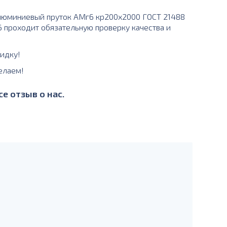
люминиевый пруток АМг6 кр200х2000 ГОСТ 21488
г6 проходит обязательную проверку качества и
идку!
елаем!
е отзыв о нас.