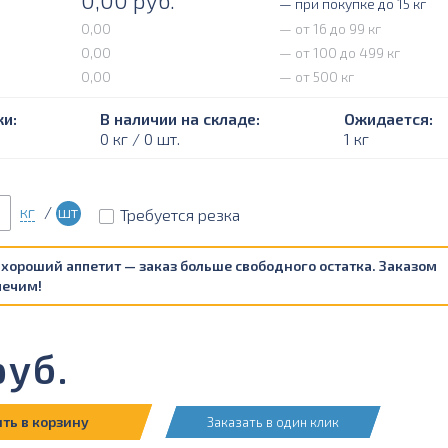
0,00
руб.
— при покупке до 15 кг
0,00
— от 16 до 99 кг
0,00
— от 100 до 499 кг
0,00
— от 500 кг
и:
В наличии на складе:
Ожидается:
0 кг / 0 шт.
1 кг
кг
/
шт
Требуется резка
 хороший аппетит — заказ больше свободного остатка. Заказом
печим!
уб.
ть в корзину
Заказать в один клик