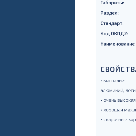
Габариты:
Раздел:
Стандарт:
Код ОКПД2:
Наименование
СВОЙСТВ
• магналии;
алюминий, леги
• очень высокая
• хорошая меха
• сварочные ха