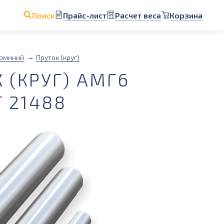
Прайс-лист
Расчет веса
Корзина
Поиск
юминий
Пруток (круг)
(КРУГ) АМГ6
 21488