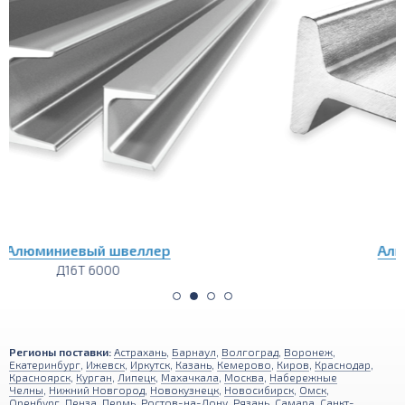
Алюминиевый полособульб
Д16Т 3000
Регионы поставки:
Астрахань
,
Барнаул
,
Волгоград
,
Воронеж
,
Екатеринбург
,
Ижевск
,
Иркутск
,
Казань
,
Кемерово
,
Киров
,
Краснодар
,
Красноярск
,
Курган
,
Липецк
,
Махачкала
,
Москва
,
Набережные
Челны
,
Нижний Новгород
,
Новокузнецк
,
Новосибирск
,
Омск
,
Оренбург
,
Пенза
,
Пермь
,
Ростов-на-Дону
,
Рязань
,
Самара
,
Санкт-