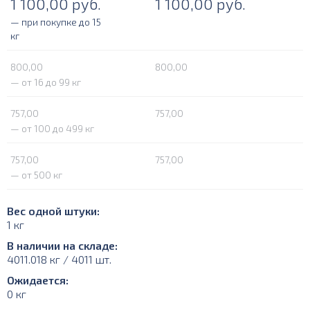
1 100,00
руб.
1 100,00
руб.
— при покупке до 15
кг
800,00
800,00
— от 16 до 99 кг
757,00
757,00
— от 100 до 499 кг
757,00
757,00
— от 500 кг
Вес одной штуки:
1 кг
В наличии на складе:
4011.018 кг / 4011 шт.
Ожидается:
0 кг