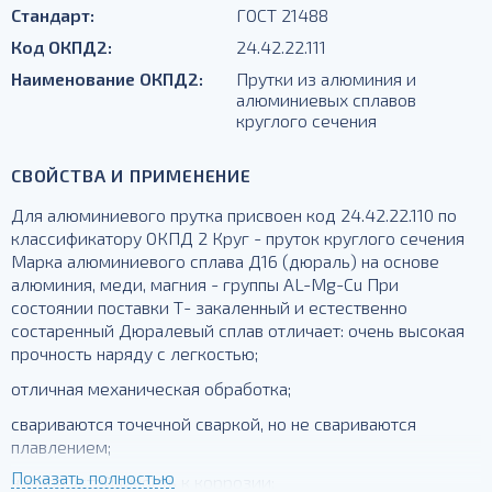
Стандарт:
ГОСТ 21488
Код ОКПД2:
24.42.22.111
Наименование ОКПД2:
Прутки из алюминия и
алюминиевых сплавов
круглого сечения
СВОЙСТВА И ПРИМЕНЕНИЕ
Для алюминиевого прутка присвоен код 24.42.22.110 по
классификатору ОКПД 2 Круг - пруток круглого сечения
Марка алюминиевого сплава Д16 (дюраль) на основе
алюминия, меди, магния - группы AL-Mg-Cu При
состоянии поставки Т- закаленный и естественно
состаренный Дюралевый сплав отличает: очень высокая
прочность наряду с легкостью;
отличная механическая обработка;
свариваются точечной сваркой, но не свариваются
плавлением;
Показать полностью
низкая устойчивость к коррозии;