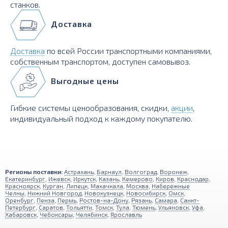
станков.
Доставка
Доставка
по всей России транспортными компаниями,
собственным транспортом, доступен самовывоз.
Выгодные цены
Гибкие системы ценообразования, скидки,
акции
,
индивидуальный подход к каждому покупателю.
Регионы поставки:
Астрахань
,
Барнаул
,
Волгоград
,
Воронеж
,
Екатеринбург
,
Ижевск
,
Иркутск
,
Казань
,
Кемерово
,
Киров
,
Краснодар
,
Красноярск
,
Курган
,
Липецк
,
Махачкала
,
Москва
,
Набережные
Челны
,
Нижний Новгород
,
Новокузнецк
,
Новосибирск
,
Омск
,
Оренбург
,
Пенза
,
Пермь
,
Ростов-на-Дону
,
Рязань
,
Самара
,
Санкт-
Петербург
,
Саратов
,
Тольятти
,
Томск
,
Тула
,
Тюмень
,
Ульяновск
,
Уфа
,
Хабаровск
,
Чебоксары
,
Челябинск
,
Ярославль