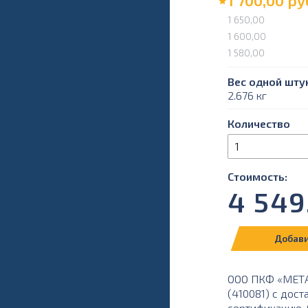
1 700,00
ру
1 650,00
1 600,00
1 580,00
Вес одной штук
2.676 кг
Количество
Стоимость:
4 549
Добави
ООО ПКФ «МЕТАЛ
(410081) с дост
сертификацию. О