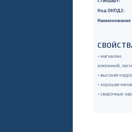
Стандарт:
Код ОКПД2:
Наименование
СВОЙСТВ
• магналии;
алюминий, леги
• высокая корр
• хорошая меха
• сварочные ха