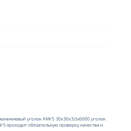
люминиевый уголок АМг5 30х30х3,0х6000 уголок
АМг5 проходит обязательную проверку качества и