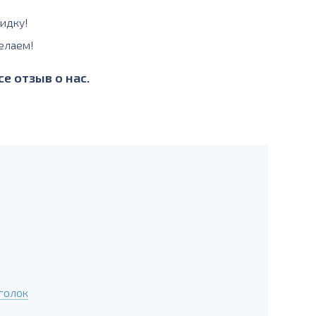
идку!
елаем!
е отзыв о нас.
голок