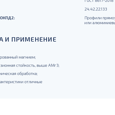
ГОСТ 8617-2018
24.42.22.133
 ОКПД2:
Профили прямоу
или алюминиевы
А И ПРИМЕНЕНИЕ
рованный магнием;
озионная стойкость, выше АМг3;
ническая обработка;
рактеристики отличные