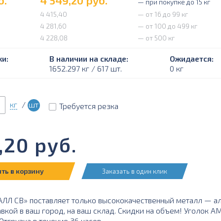
б.
4 549,20
руб.
— при покупке до 15 кг
4 415,40
— от 16 до 99 кг
4 281,60
— от 100 до 499 кг
4 228,08
— от 500 кг
и:
В наличии на складе:
Ожидается:
1652.297 кг / 617 шт.
0 кг
кг
/
шт
Требуется резка
,20
руб.
ть в корзину
Заказать в один клик
Л СВ» поставляет только высококачественный металл — а
авкой в ваш город, на ваш склад. Скидки на объем! Уголок 
тгрузка в течение 36 часов.