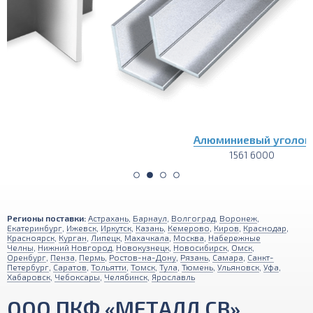
Алюминиевый уголок
1561 6000
Регионы поставки:
Астрахань
,
Барнаул
,
Волгоград
,
Воронеж
,
Екатеринбург
,
Ижевск
,
Иркутск
,
Казань
,
Кемерово
,
Киров
,
Краснодар
,
Красноярск
,
Курган
,
Липецк
,
Махачкала
,
Москва
,
Набережные
Челны
,
Нижний Новгород
,
Новокузнецк
,
Новосибирск
,
Омск
,
Оренбург
,
Пенза
,
Пермь
,
Ростов-на-Дону
,
Рязань
,
Самара
,
Санкт-
Петербург
,
Саратов
,
Тольятти
,
Томск
,
Тула
,
Тюмень
,
Ульяновск
,
Уфа
,
Хабаровск
,
Чебоксары
,
Челябинск
,
Ярославль
ООО ПКФ «МЕТАЛЛ СВ»