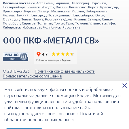
Регионы поставки:
Астрахань
,
Барнаул
,
Волгоград
,
Воронеж
,
Екатеринбург
,
Ижевск
,
Иркутск
,
Казань
,
Кемерово
,
Киров
,
Краснодар
,
Красноярск
,
Курган
,
Липецк
,
Махачкала
,
Москва
,
Набережные
Челны
,
Нижний Новгород
,
Новокузнецк
,
Новосибирск
,
Омск
,
Оренбург
,
Пенза
,
Пермь
,
Ростов-на-Дону
,
Рязань
,
Самара
,
Санкт-
Петербург
,
Саратов
,
Тольятти
,
Томск
,
Тула
,
Тюмень
,
Ульяновск
,
Уфа
,
Хабаровск
,
Чебоксары
,
Челябинск
,
Ярославль
ООО ПКФ «МЕТАЛЛ СВ»
© 2010—2026
Политика конфиденциальности
Пользовательское соглашение
Обращаем ваше внимание на то, что вся информация (включая цены)
Наш сайт использует файлы cookies и обрабатывает
на этом интернет-сайте носит исключительно информационный
характер и ни при каких условиях не является публичной офертой,
персональные данные с помощью Яндекс Метрики для
определяемой положениями Статьи 437 (2) Гражданского кодекса РФ.
улучшения функциональности и удобства пользования
сайтом. Продолжая использование сайта,
Разработка и поддержка сайта
вы подтверждаете свое согласие с
Политикой
обработки персональных данных
.