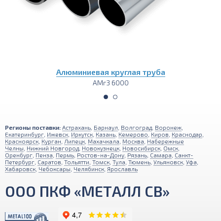
Алюминиевая круглая труба
АМг3 6000
Регионы поставки:
Астрахань
,
Барнаул
,
Волгоград
,
Воронеж
,
Екатеринбург
,
Ижевск
,
Иркутск
,
Казань
,
Кемерово
,
Киров
,
Краснодар
,
Красноярск
,
Курган
,
Липецк
,
Махачкала
,
Москва
,
Набережные
Челны
,
Нижний Новгород
,
Новокузнецк
,
Новосибирск
,
Омск
,
Оренбург
,
Пенза
,
Пермь
,
Ростов-на-Дону
,
Рязань
,
Самара
,
Санкт-
Петербург
,
Саратов
,
Тольятти
,
Томск
,
Тула
,
Тюмень
,
Ульяновск
,
Уфа
,
Хабаровск
,
Чебоксары
,
Челябинск
,
Ярославль
ООО ПКФ «МЕТАЛЛ СВ»