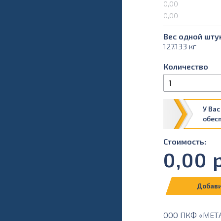
0,00
0,00
Вес одной штук
127.133 кг
Количество
У Вас
обес
Стоимость:
0,00
р
Добави
ООО ПКФ «МЕТАЛ