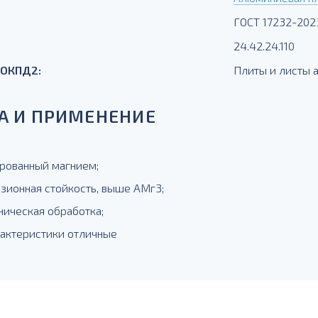
ГОСТ 17232-202
24.42.24.110
 ОКПД2:
Плиты и листы
А И ПРИМЕНЕНИЕ
рованный магнием;
озионная стойкость, выше АМг3;
ническая обработка;
рактеристики отличные