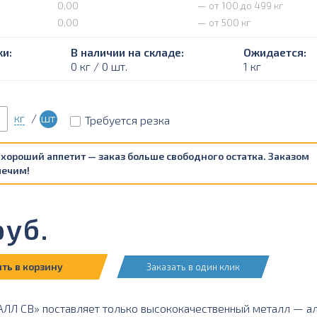
0,00
— от 100 до 499 кг
0,00
— от 500 кг
и:
В наличии на складе:
Ожидается:
0 кг / 0 шт.
1 кг
кг
/
шт
Требуется резка
 хороший аппетит — заказ больше свободного остатка. Заказом
печим!
уб.
ть в корзину
Заказать в один клик
Л СВ» поставляет только высококачественный металл — а