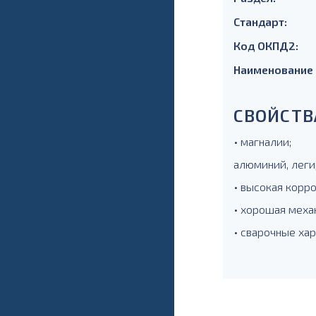
Стандарт:
Код ОКПД2:
Наименование
СВОЙСТВ
• магналии;
алюминий, леги
• высокая корр
• хорошая меха
• сварочные ха