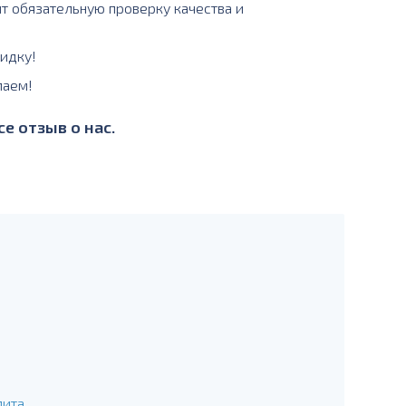
ит обязательную проверку качества и
идку!
лаем!
е отзыв о нас.
лита