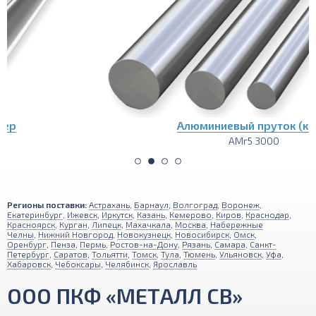
Алюминиевый пруток (круг)
АМг5 3000
Регионы поставки:
Астрахань
,
Барнаул
,
Волгоград
,
Воронеж
,
Екатеринбург
,
Ижевск
,
Иркутск
,
Казань
,
Кемерово
,
Киров
,
Краснодар
,
Красноярск
,
Курган
,
Липецк
,
Махачкала
,
Москва
,
Набережные
Челны
,
Нижний Новгород
,
Новокузнецк
,
Новосибирск
,
Омск
,
Оренбург
,
Пенза
,
Пермь
,
Ростов-на-Дону
,
Рязань
,
Самара
,
Санкт-
Петербург
,
Саратов
,
Тольятти
,
Томск
,
Тула
,
Тюмень
,
Ульяновск
,
Уфа
,
Хабаровск
,
Чебоксары
,
Челябинск
,
Ярославль
ООО ПКФ «МЕТАЛЛ СВ»