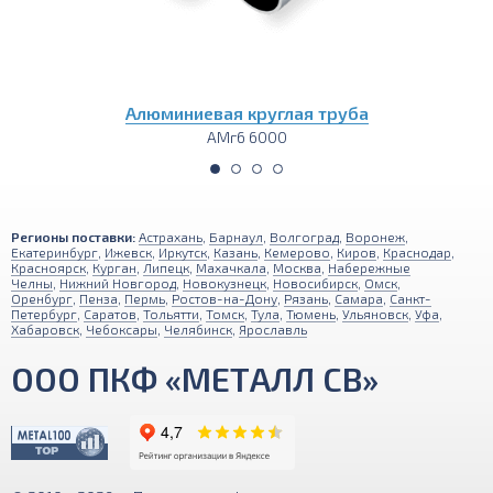
Алюминиевый пруток (круг)
АМг6 3000
Регионы поставки:
Астрахань
,
Барнаул
,
Волгоград
,
Воронеж
,
Екатеринбург
,
Ижевск
,
Иркутск
,
Казань
,
Кемерово
,
Киров
,
Краснодар
,
Красноярск
,
Курган
,
Липецк
,
Махачкала
,
Москва
,
Набережные
Челны
,
Нижний Новгород
,
Новокузнецк
,
Новосибирск
,
Омск
,
Оренбург
,
Пенза
,
Пермь
,
Ростов-на-Дону
,
Рязань
,
Самара
,
Санкт-
Петербург
,
Саратов
,
Тольятти
,
Томск
,
Тула
,
Тюмень
,
Ульяновск
,
Уфа
,
Хабаровск
,
Чебоксары
,
Челябинск
,
Ярославль
ООО ПКФ «МЕТАЛЛ СВ»