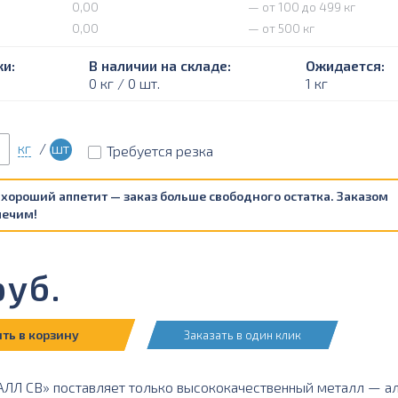
0,00
— от 100 до 499 кг
0,00
— от 500 кг
и:
В наличии на складе:
Ожидается:
0 кг / 0 шт.
1 кг
кг
/
шт
Требуется резка
 хороший аппетит — заказ больше свободного остатка. Заказом
печим!
уб.
ть в корзину
Заказать в один клик
Л СВ» поставляет только высококачественный металл — а