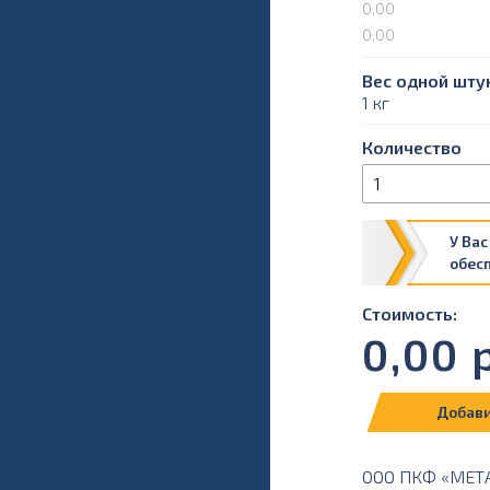
0,00
0,00
Вес одной штук
1 кг
Количество
У Вас
обес
Стоимость:
0,00
р
Добави
ООО ПКФ «МЕТАЛ