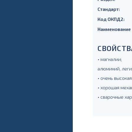
Стандарт:
Код ОКПД2:
Наименование
СВОЙСТВ
• магналии;
алюминий, леги
• очень высокая
• хорошая меха
• сварочные ха