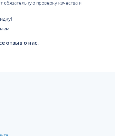
ит обязательную проверку качества и
идку!
лаем!
е отзыв о нас.
лита