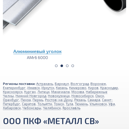
Алюминиевая круглая труба
АМг6 6000
Регионы поставки:
Астрахань
,
Барнаул
,
Волгоград
,
Воронеж
,
Екатеринбург
,
Ижевск
,
Иркутск
,
Казань
,
Кемерово
,
Киров
,
Краснодар
,
Красноярск
,
Курган
,
Липецк
,
Махачкала
,
Москва
,
Набережные
Челны
,
Нижний Новгород
,
Новокузнецк
,
Новосибирск
,
Омск
,
Оренбург
,
Пенза
,
Пермь
,
Ростов-на-Дону
,
Рязань
,
Самара
,
Санкт-
Петербург
,
Саратов
,
Тольятти
,
Томск
,
Тула
,
Тюмень
,
Ульяновск
,
Уфа
,
Хабаровск
,
Чебоксары
,
Челябинск
,
Ярославль
ООО ПКФ «МЕТАЛЛ СВ»