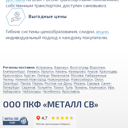
собственным транспортом, доступен самовывоз.
Выгодные цены
Гибкие системы ценообразования, скидки,
акции
,
индивидуальный подход к каждому покупателю.
Регионы поставки:
Астрахань
,
Барнаул
,
Волгоград
,
Воронеж
,
Екатеринбург
,
Ижевск
,
Иркутск
,
Казань
,
Кемерово
,
Киров
,
Краснодар
,
Красноярск
,
Курган
,
Липецк
,
Махачкала
,
Москва
,
Набережные
Челны
,
Нижний Новгород
,
Новокузнецк
,
Новосибирск
,
Омск
,
Оренбург
,
Пенза
,
Пермь
,
Ростов-на-Дону
,
Рязань
,
Самара
,
Санкт-
Петербург
,
Саратов
,
Тольятти
,
Томск
,
Тула
,
Тюмень
,
Ульяновск
,
Уфа
,
Хабаровск
,
Чебоксары
,
Челябинск
,
Ярославль
ООО ПКФ «МЕТАЛЛ СВ»