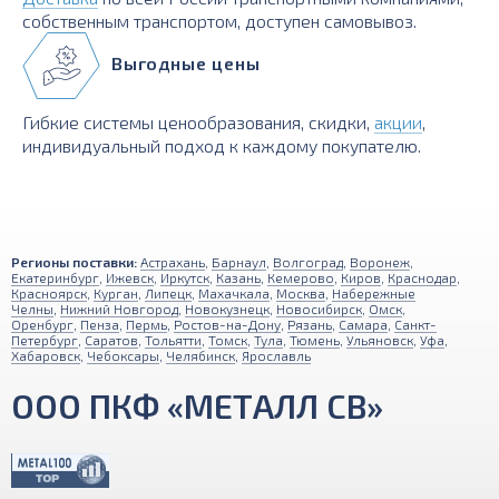
собственным транспортом, доступен самовывоз.
Выгодные цены
Гибкие системы ценообразования, скидки,
акции
,
индивидуальный подход к каждому покупателю.
Регионы поставки:
Астрахань
,
Барнаул
,
Волгоград
,
Воронеж
,
Екатеринбург
,
Ижевск
,
Иркутск
,
Казань
,
Кемерово
,
Киров
,
Краснодар
,
Красноярск
,
Курган
,
Липецк
,
Махачкала
,
Москва
,
Набережные
Челны
,
Нижний Новгород
,
Новокузнецк
,
Новосибирск
,
Омск
,
Оренбург
,
Пенза
,
Пермь
,
Ростов-на-Дону
,
Рязань
,
Самара
,
Санкт-
Петербург
,
Саратов
,
Тольятти
,
Томск
,
Тула
,
Тюмень
,
Ульяновск
,
Уфа
,
Хабаровск
,
Чебоксары
,
Челябинск
,
Ярославль
ООО ПКФ «МЕТАЛЛ СВ»