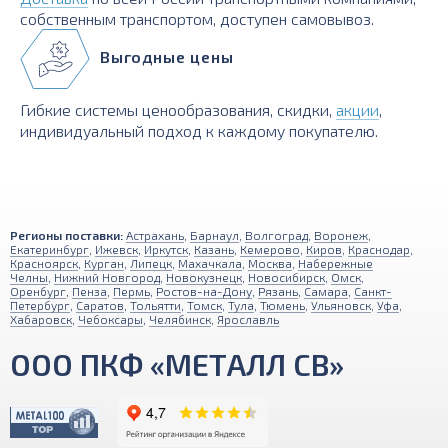
собственным транспортом, доступен самовывоз.
Выгодные цены
Гибкие системы ценообразования, скидки,
акции
,
индивидуальный подход к каждому покупателю.
Регионы поставки:
Астрахань
,
Барнаул
,
Волгоград
,
Воронеж
,
Екатеринбург
,
Ижевск
,
Иркутск
,
Казань
,
Кемерово
,
Киров
,
Краснодар
,
Красноярск
,
Курган
,
Липецк
,
Махачкала
,
Москва
,
Набережные
Челны
,
Нижний Новгород
,
Новокузнецк
,
Новосибирск
,
Омск
,
Оренбург
,
Пенза
,
Пермь
,
Ростов-на-Дону
,
Рязань
,
Самара
,
Санкт-
Петербург
,
Саратов
,
Тольятти
,
Томск
,
Тула
,
Тюмень
,
Ульяновск
,
Уфа
,
Хабаровск
,
Чебоксары
,
Челябинск
,
Ярославль
ООО ПКФ «МЕТАЛЛ СВ»