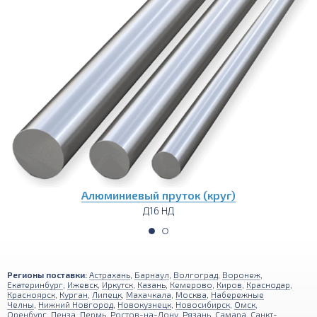
Алюминиевая круглая труба
Д16 НД
Регионы поставки:
Астрахань
,
Барнаул
,
Волгоград
,
Воронеж
,
Екатеринбург
,
Ижевск
,
Иркутск
,
Казань
,
Кемерово
,
Киров
,
Краснодар
,
Красноярск
,
Курган
,
Липецк
,
Махачкала
,
Москва
,
Набережные
Челны
,
Нижний Новгород
,
Новокузнецк
,
Новосибирск
,
Омск
,
Оренбург
,
Пенза
,
Пермь
,
Ростов-на-Дону
,
Рязань
,
Самара
,
Санкт-