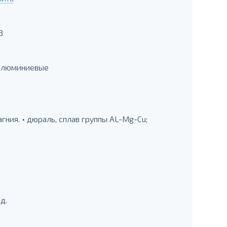
3
 алюминиевые
ния. • дюраль, сплав группы AL-Mg-Cu;
д.