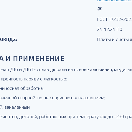
ГОСТ 17232-202
24.42.24.110
 ОКПД2:
Плиты и листы
А И ПРИМЕНЕНИЕ
вая Д16 и Д16Т- сплав дюрали на основе алюминия, меди, маг
 прочность наряду с легкостью;
ническая обработка;
очечной сваркой, но не свариваются плавлением;
й, закаленный;
ементов, деталей, работающих при температурах до -230 гра