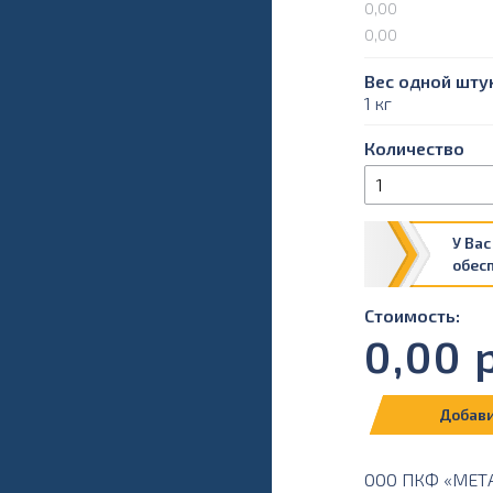
0,00
0,00
Вес одной штук
1 кг
Количество
У Вас
обес
Стоимость:
0,00
р
Добави
ООО ПКФ «МЕТАЛ