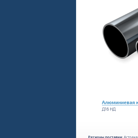
Алюминиевая к
Д16 НД
Регионы поставки:
Астраха