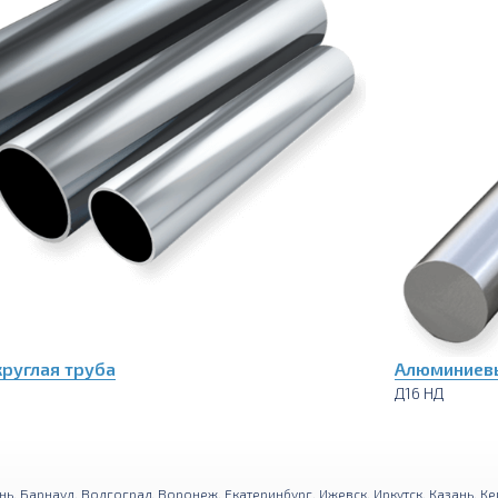
руглая труба
Алюминиевы
Д16 НД
нь
,
Барнаул
,
Волгоград
,
Воронеж
,
Екатеринбург
,
Ижевск
,
Иркутск
,
Казань
,
Ке