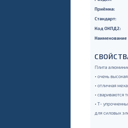
Приёмка:
Стандарт:
Код ОКПД2:
Наименование
СВОЙСТВ
Плита алюминие
• очень высокая
• отличная меха
• свариваются т
• Т- упрочненны
для силовых эл