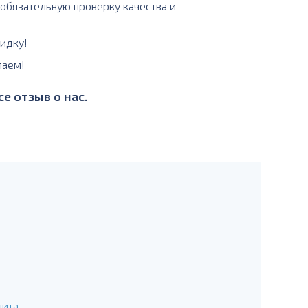
 обязательную проверку качества и
идку!
лаем!
е отзыв о нас.
лита