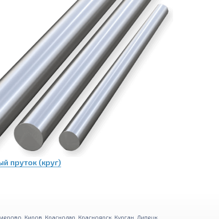
й пруток (круг)
мерово
,
Киров
,
Краснодар
,
Красноярск
,
Курган
,
Липецк
,