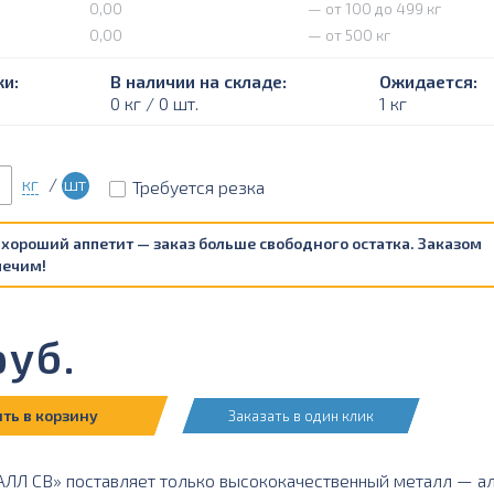
0,00
— от 100 до 499 кг
0,00
— от 500 кг
и:
В наличии на складе:
Ожидается:
0 кг / 0 шт.
1 кг
кг
/
шт
Требуется резка
 хороший аппетит — заказ больше свободного остатка. Заказом
печим!
уб.
ть в корзину
Заказать в один клик
Л СВ» поставляет только высококачественный металл — ал