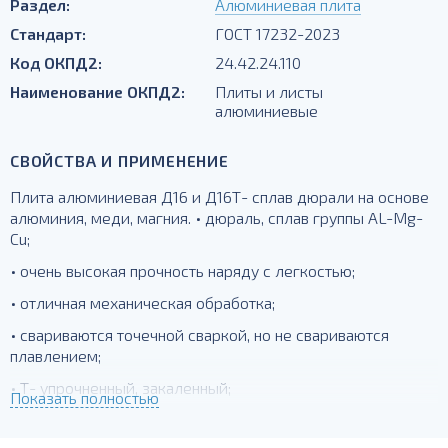
Раздел:
Алюминиевая плита
Стандарт:
ГОСТ 17232-2023
Код ОКПД2:
24.42.24.110
Наименование ОКПД2:
Плиты и листы
алюминиевые
СВОЙСТВА И ПРИМЕНЕНИЕ
Плита алюминиевая Д16 и Д16Т- сплав дюрали на основе
алюминия, меди, магния. • дюраль, сплав группы AL-Mg-
Cu;
• очень высокая прочность наряду с легкостью;
• отличная механическая обработка;
• свариваются точечной сваркой, но не свариваются
плавлением;
• Т- упрочненный, закаленный;
Показать полностью
для силовых элементов, деталей, работающих при
температурах до -230 град.