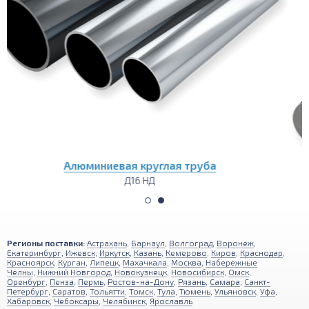
Алюминиевый пруток (круг)
Д16 НД
Регионы поставки:
Астрахань
,
Барнаул
,
Волгоград
,
Воронеж
,
Екатеринбург
,
Ижевск
,
Иркутск
,
Казань
,
Кемерово
,
Киров
,
Краснодар
,
Красноярск
,
Курган
,
Липецк
,
Махачкала
,
Москва
,
Набережные
Челны
,
Нижний Новгород
,
Новокузнецк
,
Новосибирск
,
Омск
,
Оренбург
,
Пенза
,
Пермь
,
Ростов-на-Дону
,
Рязань
,
Самара
,
Санкт-
Петербург
,
Саратов
,
Тольятти
,
Томск
,
Тула
,
Тюмень
,
Ульяновск
,
Уфа
,
Хабаровск
,
Чебоксары
,
Челябинск
,
Ярославль