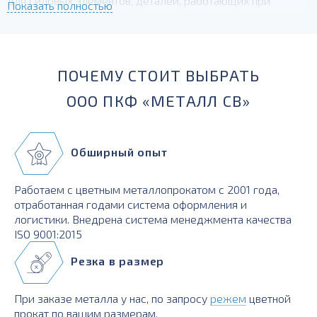
для силовых элементов, деталей, работающих при
Показать полностью
температурах до -230 град.
ПОЧЕМУ СТОИТ ВЫБРАТЬ
ООО ПКФ «МЕТАЛЛ СВ»
Обширный опыт
Работаем с цветным металлопрокатом с 2001 года,
отработанная годами система оформления и
логистики. Внедрена система менеджмента качества
ISO 9001:2015
Резка в размер
При заказе металла у нас, по запросу
режем
цветной
прокат по вашим размерам.