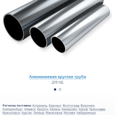
уба
Алюминиевый пруток (круг
Д16 НД
Регионы поставки:
Астрахань
,
Барнаул
,
Волгоград
,
Воронеж
,
Екатеринбург
,
Ижевск
,
Иркутск
,
Казань
,
Кемерово
,
Киров
,
Краснодар
,
Красноярск
,
Курган
,
Липецк
,
Махачкала
,
Москва
,
Набережные