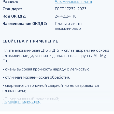
Раздел:
Алюминиевая плита
Стандарт:
ГОСТ 17232-2023
Код ОКПД2:
24.42.24.110
Наименование ОКПД2:
Плиты и листы
алюминиевые
СВОЙСТВА И ПРИМЕНЕНИЕ
Плита алюминиевая Д16 и Д16Т- сплав дюрали на основе
алюминия, меди, магния. • дюраль, сплав группы AL-Mg-
Cu;
• очень высокая прочность наряду с легкостью;
• отличная механическая обработка;
• свариваются точечной сваркой, но не свариваются
плавлением;
• Т- упрочненный, закаленный;
Показать полностью
для силовых элементов, деталей, работающих при
температурах до -230 град.