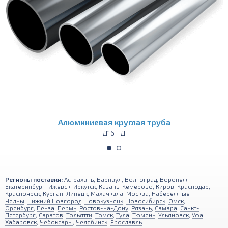
Алюминиевый пруток (круг)
Д16 НД
Регионы поставки:
Астрахань
,
Барнаул
,
Волгоград
,
Воронеж
,
Екатеринбург
,
Ижевск
,
Иркутск
,
Казань
,
Кемерово
,
Киров
,
Краснодар
,
Красноярск
,
Курган
,
Липецк
,
Махачкала
,
Москва
,
Набережные
Челны
,
Нижний Новгород
,
Новокузнецк
,
Новосибирск
,
Омск
,
Оренбург
,
Пенза
,
Пермь
,
Ростов-на-Дону
,
Рязань
,
Самара
,
Санкт-
Петербург
,
Саратов
,
Тольятти
,
Томск
,
Тула
,
Тюмень
,
Ульяновск
,
Уфа
,
Хабаровск
,
Чебоксары
,
Челябинск
,
Ярославль