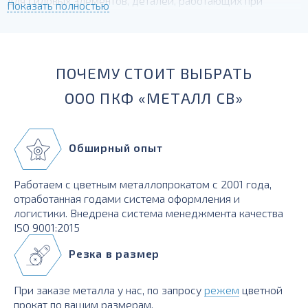
для силовых элементов, деталей, работающих при
Показать полностью
температурах до -230 град.
ПОЧЕМУ СТОИТ ВЫБРАТЬ
ООО ПКФ «МЕТАЛЛ СВ»
Обширный опыт
Работаем с цветным металлопрокатом с 2001 года,
отработанная годами система оформления и
логистики. Внедрена система менеджмента качества
ISO 9001:2015
Резка в размер
При заказе металла у нас, по запросу
режем
цветной
прокат по вашим размерам.