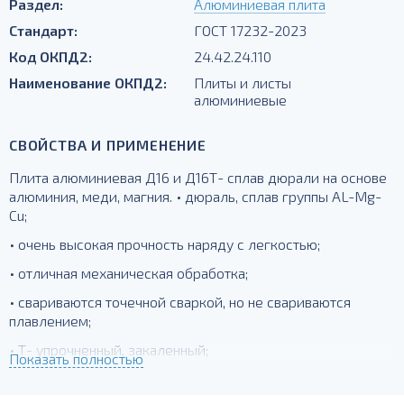
Раздел:
Алюминиевая плита
Стандарт:
ГОСТ 17232-2023
Код ОКПД2:
24.42.24.110
Наименование ОКПД2:
Плиты и листы
алюминиевые
СВОЙСТВА И ПРИМЕНЕНИЕ
Плита алюминиевая Д16 и Д16Т- сплав дюрали на основе
алюминия, меди, магния. • дюраль, сплав группы AL-Mg-
Cu;
• очень высокая прочность наряду с легкостью;
• отличная механическая обработка;
• свариваются точечной сваркой, но не свариваются
плавлением;
• Т- упрочненный, закаленный;
Показать полностью
для силовых элементов, деталей, работающих при
температурах до -230 град.