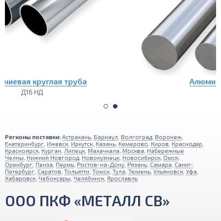
Алюминиевый пруток (круг)
Д16 НД
Регионы поставки:
Астрахань
,
Барнаул
,
Волгоград
,
Воронеж
,
Екатеринбург
,
Ижевск
,
Иркутск
,
Казань
,
Кемерово
,
Киров
,
Краснодар
,
Красноярск
,
Курган
,
Липецк
,
Махачкала
,
Москва
,
Набережные
Челны
,
Нижний Новгород
,
Новокузнецк
,
Новосибирск
,
Омск
,
Оренбург
,
Пенза
,
Пермь
,
Ростов-на-Дону
,
Рязань
,
Самара
,
Санкт-
Петербург
,
Саратов
,
Тольятти
,
Томск
,
Тула
,
Тюмень
,
Ульяновск
,
Уфа
,
Хабаровск
,
Чебоксары
,
Челябинск
,
Ярославль
ООО ПКФ «МЕТАЛЛ СВ»