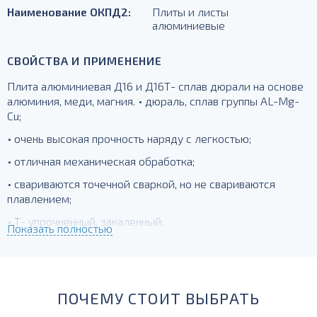
Наименование ОКПД2:
Плиты и листы
алюминиевые
СВОЙСТВА И ПРИМЕНЕНИЕ
Плита алюминиевая Д16 и Д16Т- сплав дюрали на основе
алюминия, меди, магния. • дюраль, сплав группы AL-Mg-
Cu;
• очень высокая прочность наряду с легкостью;
• отличная механическая обработка;
• свариваются точечной сваркой, но не свариваются
плавлением;
• Т- упрочненный, закаленный;
Показать полностью
для силовых элементов, деталей, работающих при
температурах до -230 град.
ПОЧЕМУ СТОИТ ВЫБРАТЬ