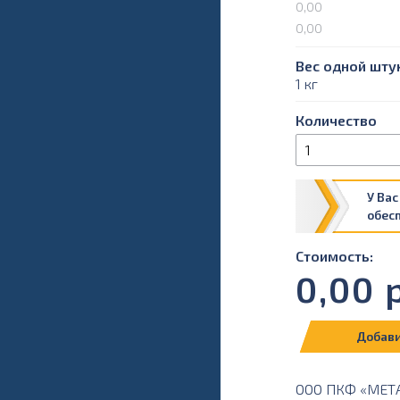
0,00
0,00
Вес одной штук
1 кг
Количество
У Вас
обес
Стоимость:
0,00
р
Добави
ООО ПКФ «МЕТАЛ