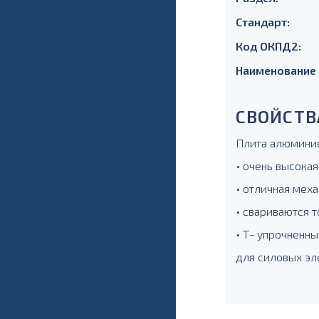
Стандарт:
Код ОКПД2:
Наименование
СВОЙСТВ
Плита алюминие
• очень высокая
• отличная меха
• свариваются т
• Т- упрочненны
для силовых эл