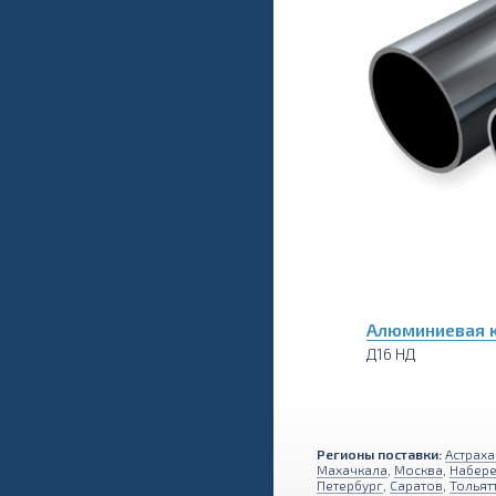
Алюминиевая к
Д16 НД
Регионы поставки:
Астраха
Махачкала
,
Москва
,
Набер
Петербург
,
Саратов
,
Тольят