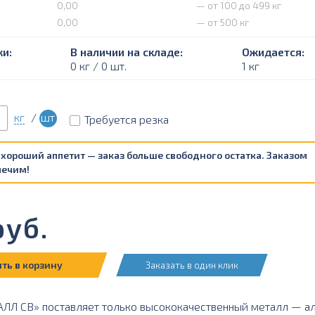
0,00
— от 100 до 499 кг
0,00
— от 500 кг
и:
В наличии на складе:
Ожидается:
0 кг / 0 шт.
1 кг
кг
/
шт
Требуется резка
 хороший аппетит — заказ больше свободного остатка. Заказом
печим!
уб.
ть в корзину
Заказать в один клик
Л СВ» поставляет только высококачественный металл — ал