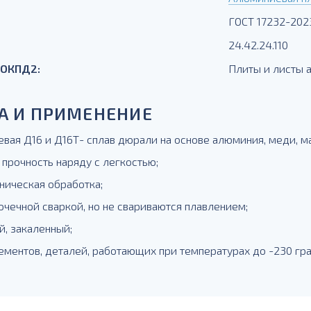
ГОСТ 17232-202
24.42.24.110
 ОКПД2:
Плиты и листы
А И ПРИМЕНЕНИЕ
вая Д16 и Д16Т- сплав дюрали на основе алюминия, меди, маг
 прочность наряду с легкостью;
ническая обработка;
очечной сваркой, но не свариваются плавлением;
й, закаленный;
ементов, деталей, работающих при температурах до -230 гра