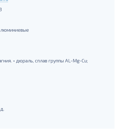
3
 алюминиевые
ния. • дюраль, сплав группы AL-Mg-Cu;
д.