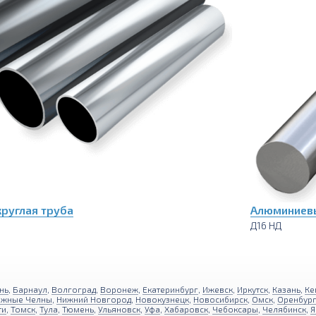
руглая труба
Алюминиевы
Д16 НД
нь
,
Барнаул
,
Волгоград
,
Воронеж
,
Екатеринбург
,
Ижевск
,
Иркутск
,
Казань
,
Ке
ежные Челны
,
Нижний Новгород
,
Новокузнецк
,
Новосибирск
,
Омск
,
Оренбур
ти
,
Томск
,
Тула
,
Тюмень
,
Ульяновск
,
Уфа
,
Хабаровск
,
Чебоксары
,
Челябинск
,
Я