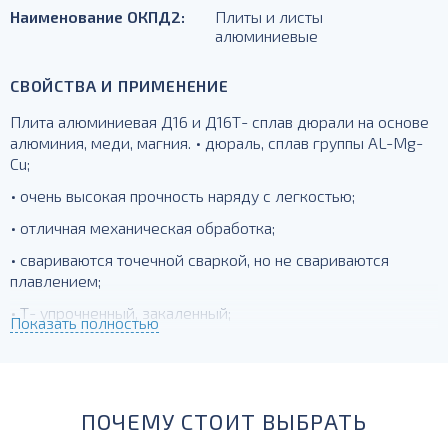
Наименование ОКПД2:
Плиты и листы
алюминиевые
СВОЙСТВА И ПРИМЕНЕНИЕ
Плита алюминиевая Д16 и Д16Т- сплав дюрали на основе
алюминия, меди, магния. • дюраль, сплав группы AL-Mg-
Cu;
• очень высокая прочность наряду с легкостью;
• отличная механическая обработка;
• свариваются точечной сваркой, но не свариваются
плавлением;
• Т- упрочненный, закаленный;
Показать полностью
для силовых элементов, деталей, работающих при
температурах до -230 град.
ПОЧЕМУ СТОИТ ВЫБРАТЬ