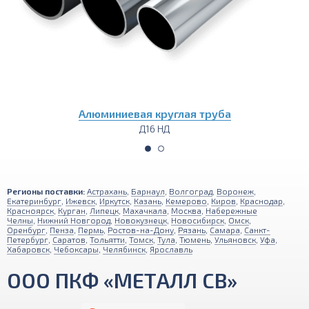
Алюминиевый пруток (круг)
Д16 НД
Регионы поставки:
Астрахань
,
Барнаул
,
Волгоград
,
Воронеж
,
Екатеринбург
,
Ижевск
,
Иркутск
,
Казань
,
Кемерово
,
Киров
,
Краснодар
,
Красноярск
,
Курган
,
Липецк
,
Махачкала
,
Москва
,
Набережные
Челны
,
Нижний Новгород
,
Новокузнецк
,
Новосибирск
,
Омск
,
Оренбург
,
Пенза
,
Пермь
,
Ростов-на-Дону
,
Рязань
,
Самара
,
Санкт-
Петербург
,
Саратов
,
Тольятти
,
Томск
,
Тула
,
Тюмень
,
Ульяновск
,
Уфа
,
Хабаровск
,
Чебоксары
,
Челябинск
,
Ярославль
ООО ПКФ «МЕТАЛЛ СВ»