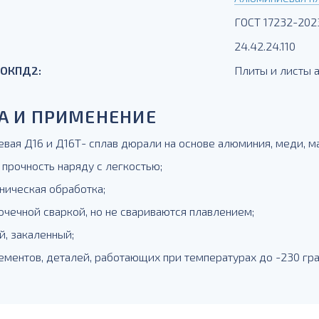
ГОСТ 17232-202
24.42.24.110
 ОКПД2:
Плиты и листы
А И ПРИМЕНЕНИЕ
вая Д16 и Д16Т- сплав дюрали на основе алюминия, меди, маг
 прочность наряду с легкостью;
ническая обработка;
очечной сваркой, но не свариваются плавлением;
й, закаленный;
ементов, деталей, работающих при температурах до -230 гра