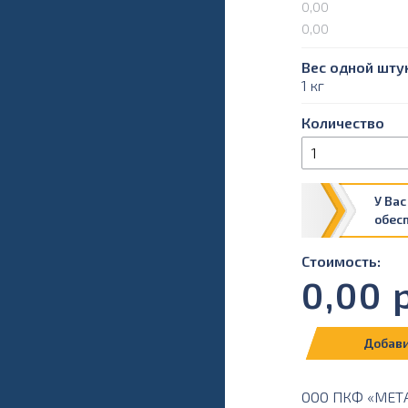
0,00
0,00
Вес одной штук
1 кг
Количество
У Вас
обес
Стоимость:
0,00
р
Добави
ООО ПКФ «МЕТАЛ