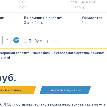
0,00
— от 100 до 499 кг
0,00
— от 500 кг
и:
В наличии на складе:
Ожидается:
0 кг / 0 шт.
1 кг
кг
/
шт
Требуется резка
 хороший аппетит — заказ больше свободного остатка. Заказом
печим!
уб.
ть в корзину
Заказать в один клик
Л СВ» поставляет только высококачественный металл — ал