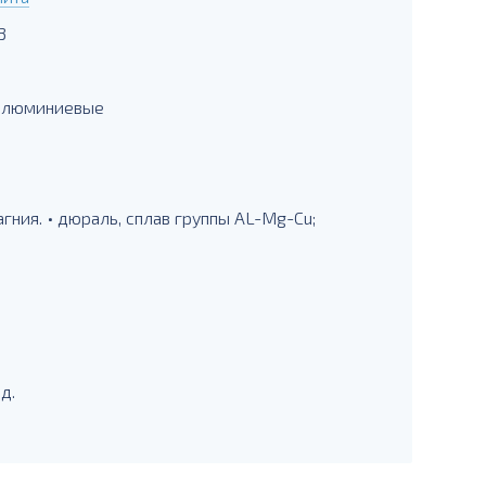
3
 алюминиевые
ния. • дюраль, сплав группы AL-Mg-Cu;
д.