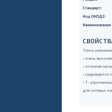
Стандарт:
Код ОКПД2:
Наименование
СВОЙСТВ
Плита алюминие
• очень высокая
• отличная меха
• свариваются т
• Т- упрочненны
для силовых эл