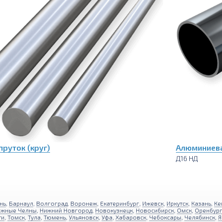
руток (круг)
Алюминиева
Д16 НД
нь
,
Барнаул
,
Волгоград
,
Воронеж
,
Екатеринбург
,
Ижевск
,
Иркутск
,
Казань
,
Ке
ежные Челны
,
Нижний Новгород
,
Новокузнецк
,
Новосибирск
,
Омск
,
Оренбур
ти
,
Томск
,
Тула
,
Тюмень
,
Ульяновск
,
Уфа
,
Хабаровск
,
Чебоксары
,
Челябинск
,
Я