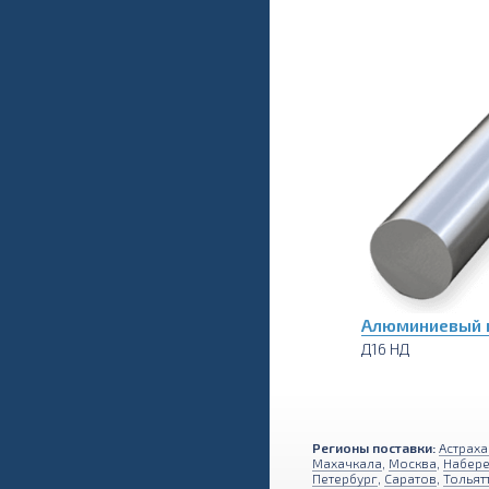
Алюминиевый п
Д16 НД
Регионы поставки:
Астраха
Махачкала
,
Москва
,
Набер
Петербург
,
Саратов
,
Тольят