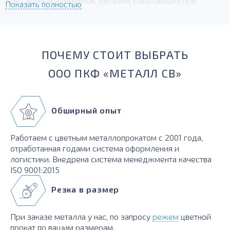
для силовых элементов, деталей, работающих при
Показать полностью
температурах до -230 град.
ПОЧЕМУ СТОИТ ВЫБРАТЬ
ООО ПКФ «МЕТАЛЛ СВ»
Обширный опыт
Работаем с цветным металлопрокатом с 2001 года,
отработанная годами система оформления и
логистики. Внедрена система менеджмента качества
ISO 9001:2015
Резка в размер
При заказе металла у нас, по запросу
режем
цветной
прокат по вашим размерам.