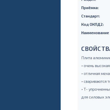
Приёмка:
Стандарт:
Код ОКПД2:
Наименование
СВОЙСТВ
Плита алюминие
• очень высокая
• отличная меха
• свариваются т
• Т- упрочненны
для силовых эл