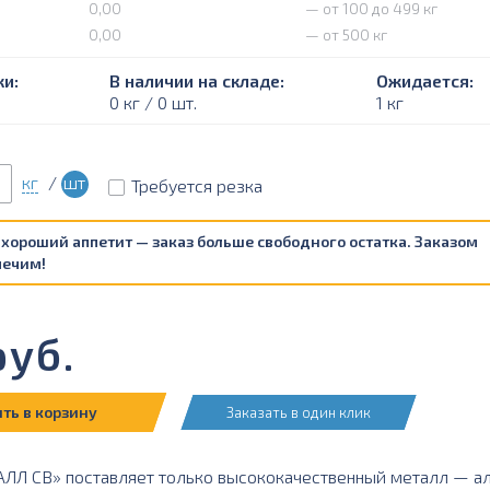
0,00
— от 100 до 499 кг
0,00
— от 500 кг
и:
В наличии на складе:
Ожидается:
0 кг / 0 шт.
1 кг
кг
/
шт
Требуется резка
 хороший аппетит — заказ больше свободного остатка. Заказом
печим!
уб.
ть в корзину
Заказать в один клик
Л СВ» поставляет только высококачественный металл — ал