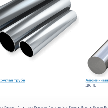
руглая труба
Алюминиевы
Д16 НД
нь
,
Барнаул
,
Волгоград
,
Воронеж
,
Екатеринбург
,
Ижевск
,
Иркутск
,
Казань
,
Ке