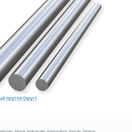
й пруток (круг)
мерово
,
Киров
,
Краснодар
,
Красноярск
,
Курган
,
Липецк
,