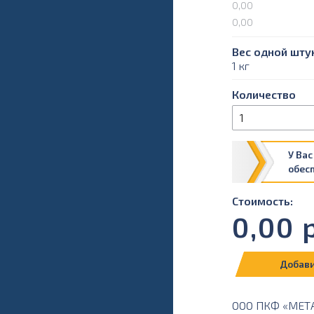
0,00
0,00
Вес одной штук
1 кг
Количество
У Вас
обес
Стоимость:
0,00
р
Добави
ООО ПКФ «МЕТАЛ