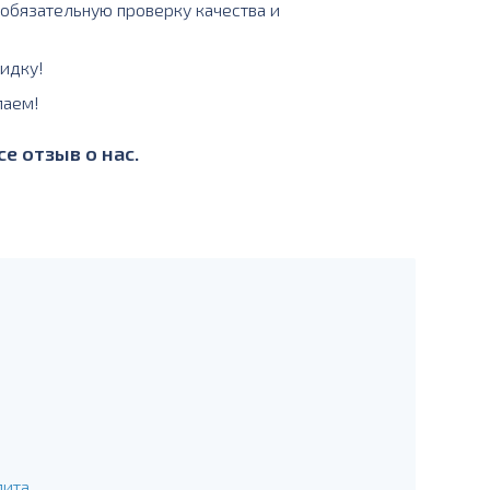
 обязательную проверку качества и
идку!
лаем!
е отзыв о нас.
лита