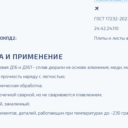
ГОСТ 17232-202
24.42.24.110
 ОКПД2:
Плиты и листы
А И ПРИМЕНЕНИЕ
вая Д16 и Д16Т- сплав дюрали на основе алюминия, меди, маг
 прочность наряду с легкостью;
ническая обработка;
очечной сваркой, но не свариваются плавлением;
й, закаленный;
ементов, деталей, работающих при температурах до -230 гра