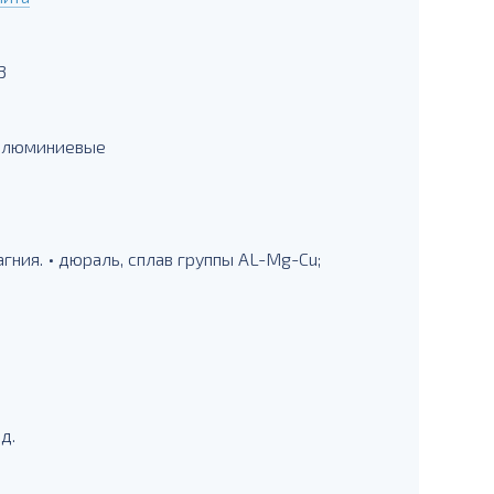
3
 алюминиевые
ния. • дюраль, сплав группы AL-Mg-Cu;
д.