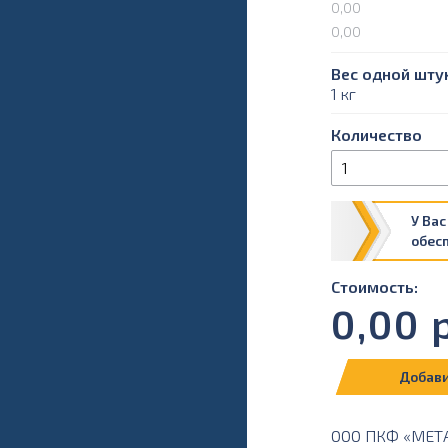
0,00
0,00
Вес одной штук
1 кг
Количество
У Вас
обес
Стоимость:
0,00
р
Добави
ООО ПКФ «МЕТАЛ