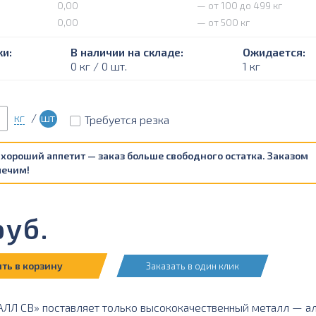
0,00
— от 100 до 499 кг
0,00
— от 500 кг
и:
В наличии на складе:
Ожидается:
0 кг / 0 шт.
1 кг
кг
/
шт
Требуется резка
 хороший аппетит — заказ больше свободного остатка. Заказом
печим!
уб.
ть в корзину
Заказать в один клик
Л СВ» поставляет только высококачественный металл — ал