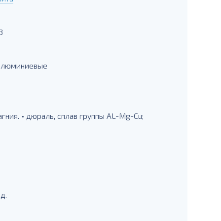
3
 алюминиевые
ния. • дюраль, сплав группы AL-Mg-Cu;
д.