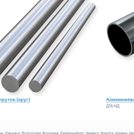
руток (круг)
Алюминиева
Д16 НД
нь
,
Барнаул
,
Волгоград
,
Воронеж
,
Екатеринбург
,
Ижевск
,
Иркутск
,
Казань
,
Ке