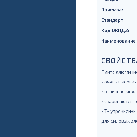
Приёмка:
Стандарт:
Код ОКПД2:
Наименование
СВОЙСТВ
Плита алюминие
• очень высокая
• отличная меха
• свариваются т
• Т- упрочненны
для силовых эл