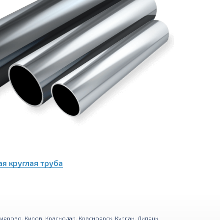
я круглая труба
мерово
,
Киров
,
Краснодар
,
Красноярск
,
Курган
,
Липецк
,