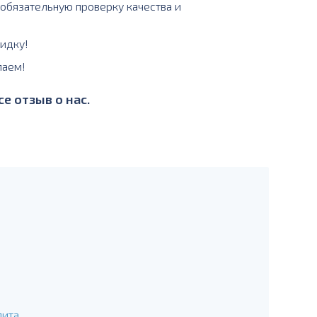
 обязательную проверку качества и
идку!
лаем!
е отзыв о нас.
лита