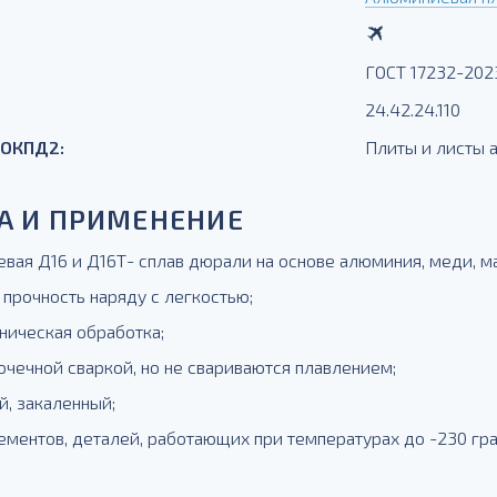
ГОСТ 17232-202
24.42.24.110
 ОКПД2:
Плиты и листы
А И ПРИМЕНЕНИЕ
вая Д16 и Д16Т- сплав дюрали на основе алюминия, меди, маг
 прочность наряду с легкостью;
ническая обработка;
очечной сваркой, но не свариваются плавлением;
й, закаленный;
ементов, деталей, работающих при температурах до -230 гра