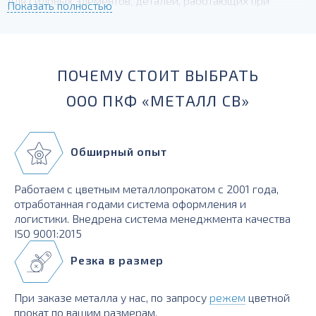
для силовых элементов, деталей, работающих при
Показать полностью
температурах до -230 град.
ПОЧЕМУ СТОИТ ВЫБРАТЬ
ООО ПКФ «МЕТАЛЛ СВ»
Обширный опыт
Работаем с цветным металлопрокатом с 2001 года,
отработанная годами система оформления и
логистики. Внедрена система менеджмента качества
ISO 9001:2015
Резка в размер
При заказе металла у нас, по запросу
режем
цветной
прокат по вашим размерам.