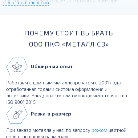
для силовых элементов, деталей, работающих при
Показать полностью
температурах до -230 град.
ПОЧЕМУ СТОИТ ВЫБРАТЬ
ООО ПКФ «МЕТАЛЛ СВ»
Обширный опыт
Работаем с цветным металлопрокатом с 2001 года,
отработанная годами система оформления и
логистики. Внедрена система менеджмента качества
ISO 9001:2015
Резка в размер
При заказе металла у нас, по запросу
режем
цветной
прокат по вашим размерам.