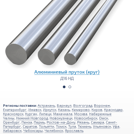
вый пруток (круг)
Алюминиева
Д16 НД
Д
Регионы поставки:
Астрахань
,
Барнаул
,
Волгоград
,
Воронеж
,
Екатеринбург
,
Ижевск
,
Иркутск
,
Казань
,
Кемерово
,
Киров
,
Краснодар
,
Красноярск
,
Курган
,
Липецк
,
Махачкала
,
Москва
,
Набережные
Челны
,
Нижний Новгород
,
Новокузнецк
,
Новосибирск
,
Омск
,
Оренбург
,
Пенза
,
Пермь
,
Ростов-на-Дону
,
Рязань
,
Самара
,
Санкт-
Петербург
,
Саратов
,
Тольятти
,
Томск
,
Тула
,
Тюмень
,
Ульяновск
,
Уфа
,
Хабаровск
,
Чебоксары
,
Челябинск
,
Ярославль