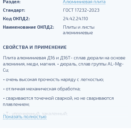
Раздел:
Алюминиевая плита
Стандарт:
ГОСТ 17232-2023
Код ОКПД2:
24.42.24.110
Наименование ОКПД2:
Плиты и листы
алюминиевые
СВОЙСТВА И ПРИМЕНЕНИЕ
Плита алюминиевая Д16 и Д16Т- сплав дюрали на основе
алюминия, меди, магния. • дюраль, сплав группы AL-Mg-
Cu;
• очень высокая прочность наряду с легкостью;
• отличная механическая обработка;
• свариваются точечной сваркой, но не свариваются
плавлением;
• Т- упрочненный, закаленный;
Показать полностью
для силовых элементов, деталей, работающих при
температурах до -230 град.