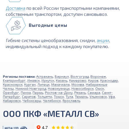
Доставка
по всей России транспортными компаниями,
собственным транспортом, доступен самовывоз.
Выгодные цены
Гибкие системы ценообразования, скидки,
акции
,
индивидуальный подход к каждому покупателю.
Регионы поставки:
Астрахань
,
Барнаул
,
Волгоград
,
Воронеж
,
Екатеринбург
,
Ижевск
,
Иркутск
,
Казань
,
Кемерово
,
Киров
,
Краснодар
,
Красноярск
,
Курган
,
Липецк
,
Махачкала
,
Москва
,
Набережные
Челны
,
Нижний Новгород
,
Новокузнецк
,
Новосибирск
,
Омск
,
Оренбург
,
Пенза
,
Пермь
,
Ростов-на-Дону
,
Рязань
,
Самара
,
Санкт-
Петербург
,
Саратов
,
Тольятти
,
Томск
,
Тула
,
Тюмень
,
Ульяновск
,
Уфа
,
Хабаровск
,
Чебоксары
,
Челябинск
,
Ярославль
ООО ПКФ «МЕТАЛЛ СВ»