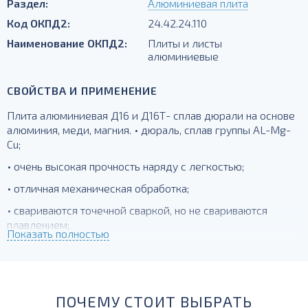
Раздел:
Алюминиевая плита
Код ОКПД2:
24.42.24.110
Наименование ОКПД2:
Плиты и листы
алюминиевые
СВОЙСТВА И ПРИМЕНЕНИЕ
Плита алюминиевая Д16 и Д16Т- сплав дюрали на основе
алюминия, меди, магния. • дюраль, сплав группы AL-Mg-
Cu;
• очень высокая прочность наряду с легкостью;
• отличная механическая обработка;
• свариваются точечной сваркой, но не свариваются
плавлением;
Показать полностью
• Т- упрочненный, закаленный;
для силовых элементов, деталей, работающих при
температурах до -230 град.
ПОЧЕМУ СТОИТ ВЫБРАТЬ