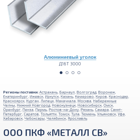
Алюминиевый уголок
Д16Т 3000
Регионы поставки:
Астрахань
,
Барнаул
,
Волгоград
,
Воронеж
,
Екатеринбург
,
Ижевск
,
Иркутск
,
Казань
,
Кемерово
,
Киров
,
Краснодар
,
Красноярск
,
Курган
,
Липецк
,
Махачкала
,
Москва
,
Набережные
Челны
,
Нижний Новгород
,
Новокузнецк
,
Новосибирск
,
Омск
,
Оренбург
,
Пенза
,
Пермь
,
Ростов-на-Дону
,
Рязань
,
Самара
,
Санкт-
Петербург
,
Саратов
,
Тольятти
,
Томск
,
Тула
,
Тюмень
,
Ульяновск
,
Уфа
,
Хабаровск
,
Чебоксары
,
Челябинск
,
Ярославль
ООО ПКФ «МЕТАЛЛ СВ»