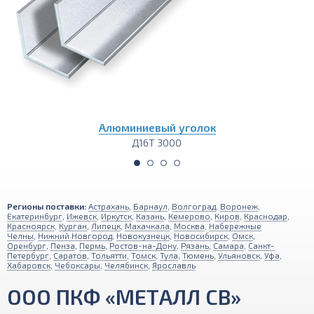
Алюминиевый уголок
Д16Т 3000
Регионы поставки:
Астрахань
,
Барнаул
,
Волгоград
,
Воронеж
,
Екатеринбург
,
Ижевск
,
Иркутск
,
Казань
,
Кемерово
,
Киров
,
Краснодар
,
Красноярск
,
Курган
,
Липецк
,
Махачкала
,
Москва
,
Набережные
Челны
,
Нижний Новгород
,
Новокузнецк
,
Новосибирск
,
Омск
,
Оренбург
,
Пенза
,
Пермь
,
Ростов-на-Дону
,
Рязань
,
Самара
,
Санкт-
Петербург
,
Саратов
,
Тольятти
,
Томск
,
Тула
,
Тюмень
,
Ульяновск
,
Уфа
,
Хабаровск
,
Чебоксары
,
Челябинск
,
Ярославль
ООО ПКФ «МЕТАЛЛ СВ»