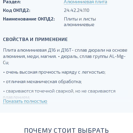
Раздел:
Алюминиевая плита
Код ОКПД2:
24.42.24.110
Наименование ОКПД2:
Плиты и листы
алюминиевые
СВОЙСТВА И ПРИМЕНЕНИЕ
Плита алюминиевая Д16 и Д16Т- сплав дюрали на основе
алюминия, меди, магния. • дюраль, сплав группы AL-Mg-
Cu;
• очень высокая прочность наряду с легкостью;
• отличная механическая обработка;
• свариваются точечной сваркой, но не свариваются
плавлением;
Показать полностью
• Т- упрочненный, закаленный;
для силовых элементов, деталей, работающих при
температурах до -230 град.
ПОЧЕМУ СТОИТ ВЫБРАТЬ