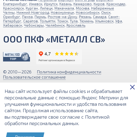
Екатеринбург
,
Ижевск
,
Иркутск
,
Казань
,
Кемерово
,
Киров
,
Краснодар
,
Красноярск
,
Курган
,
Липецк
,
Махачкала
,
Москва
,
Набережные
Челны
,
Нижний Новгород
,
Новокузнецк
,
Новосибирск
,
Омск
,
Оренбург
,
Пенза
,
Пермь
,
Ростов-на-Дону
,
Рязань
,
Самара
,
Санкт-
Петербург
,
Саратов
,
Тольятти
,
Томск
,
Тула
,
Тюмень
,
Ульяновск
,
Уфа
,
Хабаровск
,
Чебоксары
,
Челябинск
,
Ярославль
ООО ПКФ «МЕТАЛЛ СВ»
© 2010—2026
Политика конфиденциальности
Пользовательское соглашение
Обращаем ваше внимание на то, что вся информация (включая цены)
Наш сайт использует файлы cookies и обрабатывает
на этом интернет-сайте носит исключительно информационный
характер и ни при каких условиях не является публичной офертой,
персональные данные с помощью Яндекс Метрики для
определяемой положениями Статьи 437 (2) Гражданского кодекса РФ.
улучшения функциональности и удобства пользования
сайтом. Продолжая использование сайта,
Разработка и поддержка сайта
вы подтверждаете свое согласие с
Политикой
обработки персональных данных
.