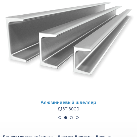
Алюминиевый швеллер
Д16Т 6000
Регионы поставки:
Астрахань
,
Барнаул
,
Волгоград
,
Воронеж
,