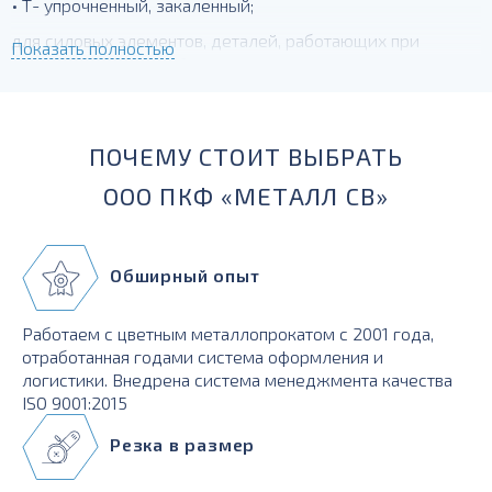
• Т- упрочненный, закаленный;
для силовых элементов, деталей, работающих при
Показать полностью
температурах до -230 град.
ПОЧЕМУ СТОИТ ВЫБРАТЬ
ООО ПКФ «МЕТАЛЛ СВ»
Обширный опыт
Работаем с цветным металлопрокатом с 2001 года,
отработанная годами система оформления и
логистики. Внедрена система менеджмента качества
ISO 9001:2015
Резка в размер