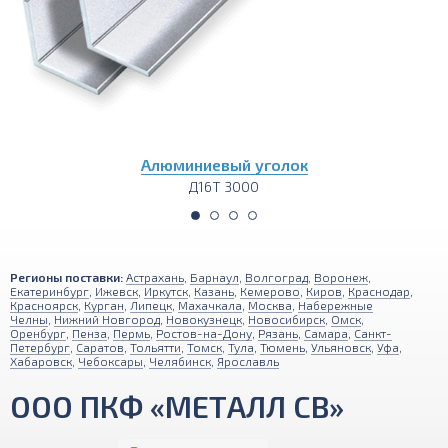
Алюминиевый лист
Д16Т 1200х3000
Регионы поставки:
Астрахань
,
Барнаул
,
Волгоград
,
Воронеж
,
Екатеринбург
,
Ижевск
,
Иркутск
,
Казань
,
Кемерово
,
Киров
,
Краснодар
,
Красноярск
,
Курган
,
Липецк
,
Махачкала
,
Москва
,
Набережные
Челны
,
Нижний Новгород
,
Новокузнецк
,
Новосибирск
,
Омск
,
Оренбург
,
Пенза
,
Пермь
,
Ростов-на-Дону
,
Рязань
,
Самара
,
Санкт-
Петербург
,
Саратов
,
Тольятти
,
Томск
,
Тула
,
Тюмень
,
Ульяновск
,
Уфа
,
Хабаровск
,
Чебоксары
,
Челябинск
,
Ярославль
ООО ПКФ «МЕТАЛЛ СВ»