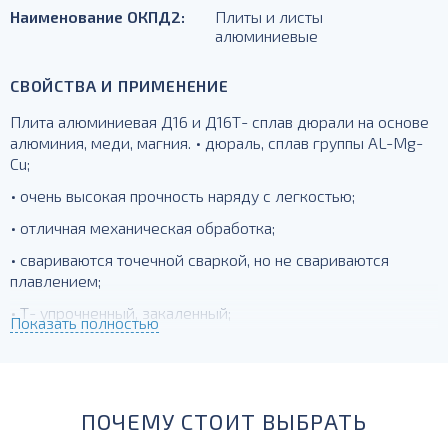
Наименование ОКПД2:
Плиты и листы
алюминиевые
СВОЙСТВА И ПРИМЕНЕНИЕ
Плита алюминиевая Д16 и Д16Т- сплав дюрали на основе
алюминия, меди, магния. • дюраль, сплав группы AL-Mg-
Cu;
• очень высокая прочность наряду с легкостью;
• отличная механическая обработка;
• свариваются точечной сваркой, но не свариваются
плавлением;
• Т- упрочненный, закаленный;
Показать полностью
для силовых элементов, деталей, работающих при
температурах до -230 град.
ПОЧЕМУ СТОИТ ВЫБРАТЬ