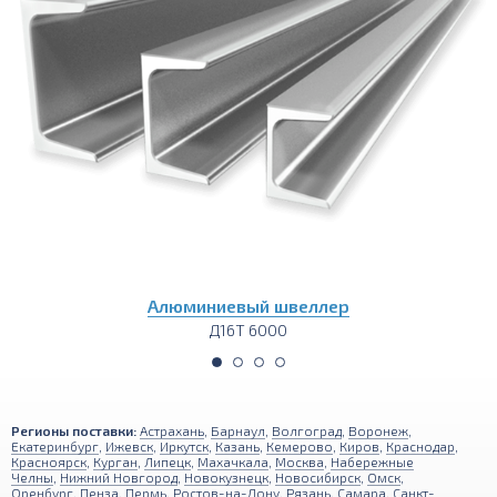
лер
Алюминиевый тавр
Д16Т 4000
Регионы поставки:
Астрахань
,
Барнаул
,
Волгоград
,
Воронеж
,
Екатеринбург
,
Ижевск
,
Иркутск
,
Казань
,
Кемерово
,
Киров
,
Краснодар
,
Красноярск
,
Курган
,
Липецк
,
Махачкала
,
Москва
,
Набережные
Челны
,
Нижний Новгород
,
Новокузнецк
,
Новосибирск
,
Омск
,
Оренбург
,
Пенза
,
Пермь
,
Ростов-на-Дону
,
Рязань
,
Самара
,
Санкт-